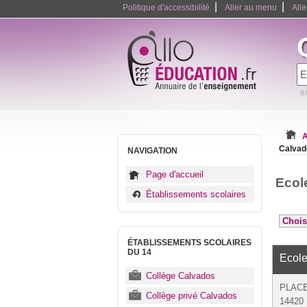
|
|
Politique d'accessibilité
Aller au menu
All
e
A
Calvad
NAVIGATION
Page d'accueil
Ecol
Établissements scolaires
ÉTABLISSEMENTS SCOLAIRES
DU 14
Ecole
Collège Calvados
PLACE
Collège privé Calvados
14420 