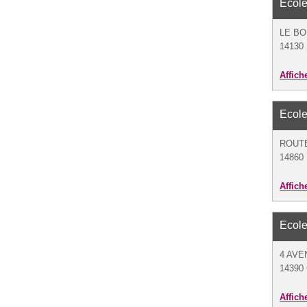
Ecole
LE B
14130 
Affich
Ecole
ROUT
14860 
Affich
Ecole
4 AVE
14390
Affich