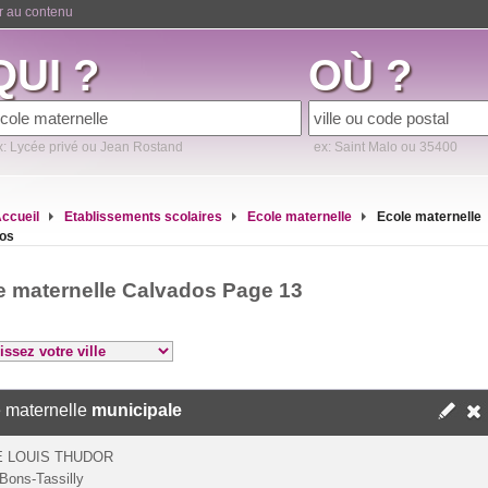
er au contenu
QUI ?
OÙ ?
x: Lycée privé ou Jean Rostand
ex: Saint Malo ou 35400
ccueil
Etablissements scolaires
Ecole maternelle
Ecole maternelle
os
e maternelle Calvados Page 13
 maternelle
municipale
 LOUIS THUDOR
Bons-Tassilly