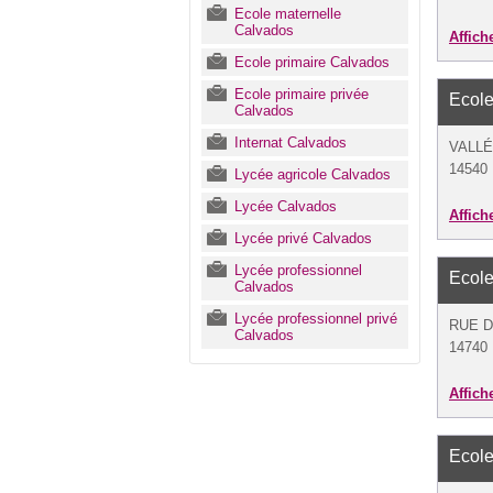
Ecole maternelle
Calvados
Affich
Ecole primaire Calvados
Ecole primaire privée
Ecole
Calvados
Internat Calvados
VALLÉ
14540
Lycée agricole Calvados
Lycée Calvados
Affich
Lycée privé Calvados
Lycée professionnel
Ecole
Calvados
Lycée professionnel privé
RUE D
Calvados
14740 B
Affich
Ecole