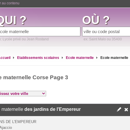
er au contenu
QUI ?
OÙ ?
x: Lycée privé ou Jean Rostand
ex: Saint Malo ou 35400
ccueil
Etablissements scolaires
Ecole maternelle
Ecole maternelle
e maternelle Corse Page 3
 maternelle
des jardins de l'Empereur
NS DE L'EMPEREUR
Ajaccio