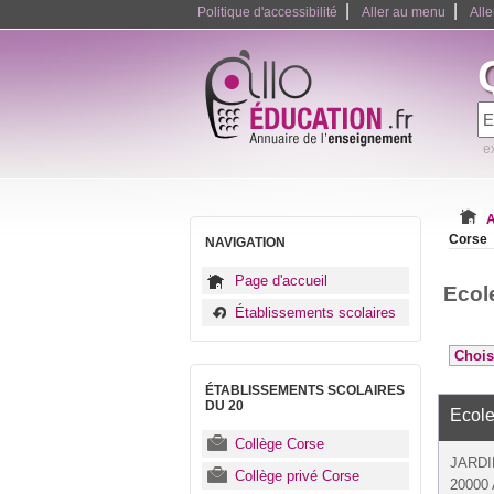
|
|
Politique d'accessibilité
Aller au menu
All
e
A
Corse
NAVIGATION
Page d'accueil
Ecol
Établissements scolaires
ÉTABLISSEMENTS SCOLAIRES
DU 20
Ecole
Collège Corse
JARDI
Collège privé Corse
20000 