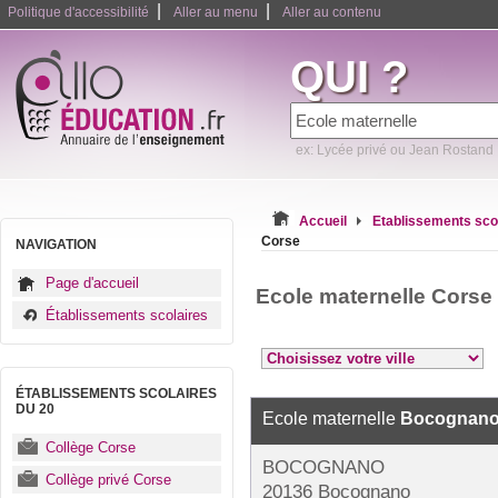
|
|
Politique d'accessibilité
Aller au menu
Aller au contenu
QUI ?
ex: Lycée privé ou Jean Rostand
Accueil
Etablissements sco
Corse
NAVIGATION
Page d'accueil
Ecole maternelle Corse
Établissements scolaires
ÉTABLISSEMENTS SCOLAIRES
DU 20
Ecole maternelle
Bocognan
Collège Corse
BOCOGNANO
Collège privé Corse
20136 Bocognano