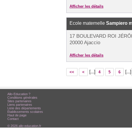
Afficher les détails
Ecole maternelle
Sampiero m
17 BOULEVARD ROI JÉR
20000 Ajaccio
Afficher les détails
[...]
[...]
<<
<
4
5
6
Allo-Education ?
Conditions générales
Sites partenaires
Liens partenaires
Liste des départements
Etablissements scolaires
Haut de page
Contact
© 2026 allo-education.fr