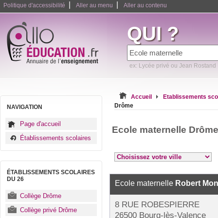
|
|
Politique d'accessibilité
Aller au menu
Aller au contenu
QUI ?
ex: Lycée privé ou Jean Rostand
Accueil
Etablissements sco
Drôme
NAVIGATION
Page d'accueil
Ecole maternelle Drôm
Établissements scolaires
ÉTABLISSEMENTS SCOLAIRES
DU 26
Ecole maternelle
Robert Mon
Collège Drôme
8 RUE ROBESPIERRE
Collège privé Drôme
26500 Bourg-lès-Valence