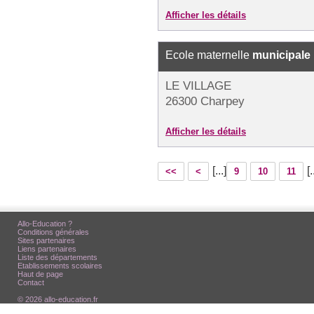
Afficher les détails
Ecole maternelle
municipale
LE VILLAGE
26300 Charpey
Afficher les détails
[...]
[.
<<
<
9
10
11
Allo-Education ?
Conditions générales
Sites partenaires
Liens partenaires
Liste des départements
Etablissements scolaires
Haut de page
Contact
© 2026 allo-education.fr