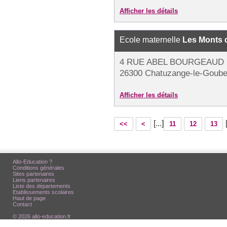
Afficher les détails
Ecole maternelle
Les Monts 
4 RUE ABEL BOURGEAUD
26300 Chatuzange-le-Goube
Afficher les détails
[...]
<<
<
11
12
13
Allo-Education ?
Conditions générales
Sites partenaires
Liens partenaires
Liste des départements
Etablissements scolaires
Haut de page
Contact
© 2026 allo-education.fr