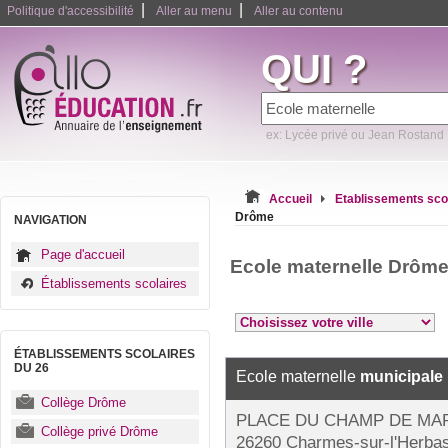
|
|
Politique d'accessibilité
Aller au menu
Aller au contenu
QUI ?
ex: Lycée privé ou Jean Rostand
Accueil
Etablissements sco
Drôme
NAVIGATION
Page d'accueil
Ecole maternelle Drôm
Établissements scolaires
ÉTABLISSEMENTS SCOLAIRES
DU 26
Ecole maternelle
municipale
Collège Drôme
PLACE DU CHAMP DE MA
Collège privé Drôme
26260 Charmes-sur-l'Herba