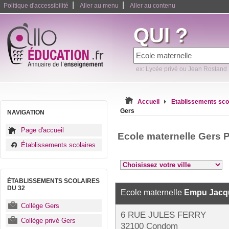
|
|
Politique d'accessibilité
Aller au menu
Aller au contenu
QUI ?
ex: Lycée privé ou Jean Rostand
Accueil
Etablissements sco
Gers
NAVIGATION
Page d'accueil
Ecole maternelle Gers 
Établissements scolaires
ÉTABLISSEMENTS SCOLAIRES
DU 32
Ecole maternelle
Empu Jacqu
Collège Gers
6 RUE JULES FERRY
Collège privé Gers
32100 Condom