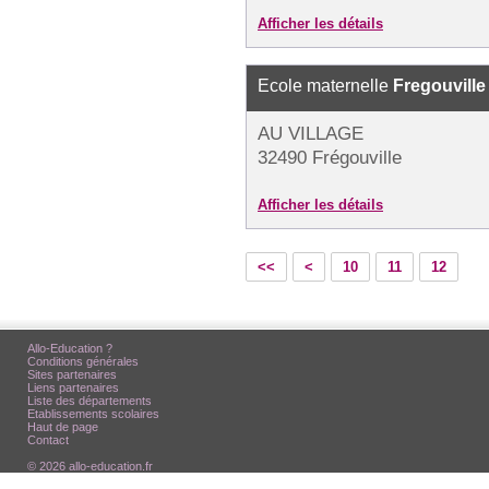
Afficher les détails
Ecole maternelle
Fregouville
AU VILLAGE
32490 Frégouville
Afficher les détails
<<
<
10
11
12
Allo-Education ?
Conditions générales
Sites partenaires
Liens partenaires
Liste des départements
Etablissements scolaires
Haut de page
Contact
© 2026 allo-education.fr