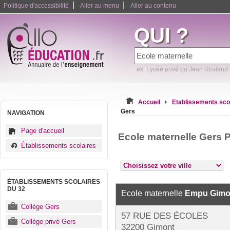
|
|
Politique d'accessibilité
Aller au menu
Aller au contenu
QUI ?
ex: Lycée privé ou Jean Rostand
Accueil
Etablissements sco
Gers
NAVIGATION
Page d'accueil
Ecole maternelle Gers 
Établissements scolaires
ÉTABLISSEMENTS SCOLAIRES
DU 32
Ecole maternelle
Empu Gimo
Collège Gers
57 RUE DES ÉCOLES
Collège privé Gers
32200 Gimont