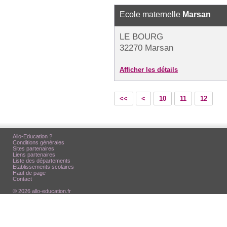
Ecole maternelle
Marsan
LE BOURG
32270 Marsan
Afficher les détails
<<
<
10
11
12
Allo-Education ?
Conditions générales
Sites partenaires
Liens partenaires
Liste des départements
Etablissements scolaires
Haut de page
Contact
© 2026 allo-education.fr