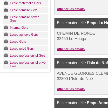
Ecole maternelle Gers
Afficher les détails
Ecole primaire Gers
Ecole primaire privée
Gers
Ecole maternelle
Empu Le H
Internat Gers
CHEMIN DE RONDE
Lycée agricole Gers
32460 Le Houga
Lycée Gers
Lycée privé Gers
Afficher les détails
Lycée professionnel Gers
Lycée professionnel privé
Ecole maternelle
l'Isle de No
Gers
AVENUE GEORGES CLÉM
32300 L'Isle-de-Noé
Afficher les détails
Ecole maternelle
Empu Anne