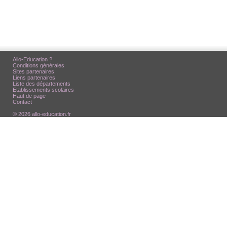
Allo-Education ?
Conditions générales
Sites partenaires
Liens partenaires
Liste des départements
Etablissements scolaires
Haut de page
Contact
© 2026 allo-education.fr