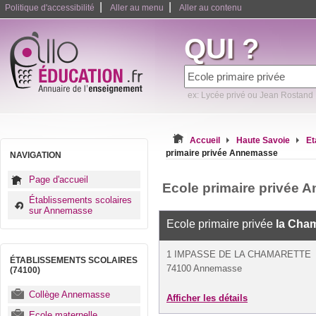
|
|
Politique d'accessibilité
Aller au menu
Aller au contenu
QUI ?
ex: Lycée privé ou Jean Rostand
Accueil
Haute Savoie
Et
primaire privée Annemasse
NAVIGATION
Page d'accueil
Ecole primaire privée
Établissements scolaires
sur Annemasse
Ecole primaire privée
la Cham
1 IMPASSE DE LA CHAMARETTE
ÉTABLISSEMENTS SCOLAIRES
74100 Annemasse
(74100)
Collège Annemasse
Afficher les détails
Ecole maternelle