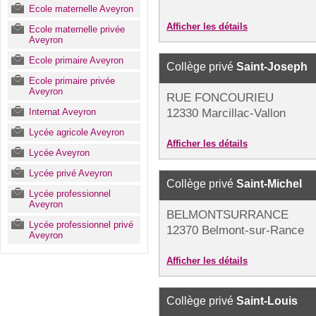
Ecole maternelle Aveyron
Afficher les détails
Ecole maternelle privée
Aveyron
Ecole primaire Aveyron
Collège privé
Saint-Joseph
Ecole primaire privée
Aveyron
RUE FONCOURIEU
Internat Aveyron
12330 Marcillac-Vallon
Lycée agricole Aveyron
Afficher les détails
Lycée Aveyron
Lycée privé Aveyron
Collège privé
Saint-Michel
Lycée professionnel
Aveyron
BELMONTSURRANCE
Lycée professionnel privé
12370 Belmont-sur-Rance
Aveyron
Afficher les détails
Collège privé
Saint-Louis