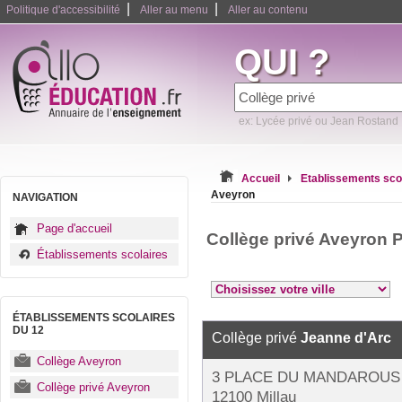
|
|
Politique d'accessibilité
Aller au menu
Aller au contenu
QUI ?
ex: Lycée privé ou Jean Rostand
Accueil
Etablissements sco
Aveyron
NAVIGATION
Page d'accueil
Collège privé Aveyron 
Établissements scolaires
ÉTABLISSEMENTS SCOLAIRES
DU 12
Collège privé
Jeanne d'Arc
Collège Aveyron
3 PLACE DU MANDAROUS 
Collège privé Aveyron
12100 Millau