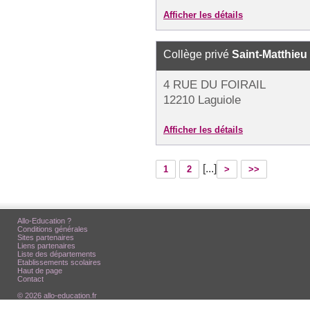
Afficher les détails
Collège privé
Saint-Matthieu
4 RUE DU FOIRAIL
12210 Laguiole
Afficher les détails
[...]
1
2
>
>>
Allo-Education ?
Conditions générales
Sites partenaires
Liens partenaires
Liste des départements
Etablissements scolaires
Haut de page
Contact
© 2026 allo-education.fr