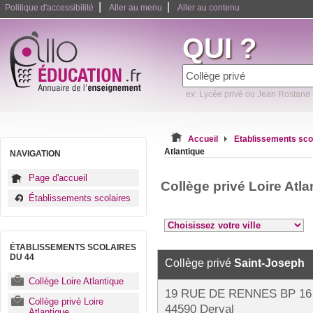
|
|
Politique d'accessibilité
Aller au menu
Aller au contenu
QUI ?
ex: Lycée privé ou Jean Rostand
Accueil
Etablissements sco
Atlantique
NAVIGATION
Page d'accueil
Collège privé Loire Atl
Établissements scolaires
ÉTABLISSEMENTS SCOLAIRES
DU 44
Collège privé
Saint-Joseph
Collège Loire Atlantique
19 RUE DE RENNES BP 16
Collège privé Loire
44590 Derval
Atlantique