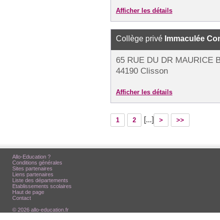
Afficher les détails
Collège privé
Immaculée Co
65 RUE DU DR MAURICE B
44190 Clisson
Afficher les détails
[...]
1
2
>
>>
Allo-Education ?
Conditions générales
Sites partenaires
Liens partenaires
Liste des départements
Etablissements scolaires
Haut de page
Contact
© 2026 allo-education.fr