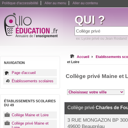
|
|
Politique d'accessibilité
Aller au menu
Aller au contenu
QUI ?
ex: Lycée privé ou Jean Rostand
Accueil
Etablissements sco
et Loire
NAVIGATION
Page d'accueil
Collège privé Maine et 
Établissements scolaires
ÉTABLISSEMENTS SCOLAIRES
DU 49
Collège privé
Charles de Fo
Collège Maine et Loire
3 RUE MONGAZON BP 300
Collège privé Maine et
49600 Beaupréau
Loire