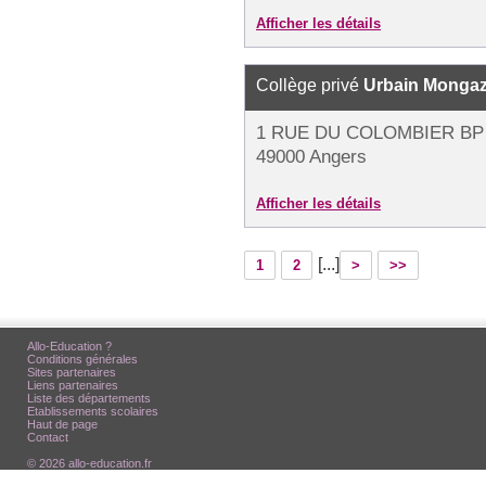
Afficher les détails
Collège privé
Urbain Monga
1 RUE DU COLOMBIER BP 
49000 Angers
Afficher les détails
[...]
1
2
>
>>
Allo-Education ?
Conditions générales
Sites partenaires
Liens partenaires
Liste des départements
Etablissements scolaires
Haut de page
Contact
© 2026 allo-education.fr