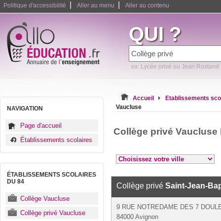
|
|
Politique d'accessibilité
Aller au menu
Aller au contenu
QUI ?
ex: Lycée privé ou Jean Rostand
Accueil
Etablissements sco
Vaucluse
NAVIGATION
Page d'accueil
Collège privé Vaucluse
Établissements scolaires
ÉTABLISSEMENTS SCOLAIRES
DU 84
Collège privé
Saint-Jean-Bapt
Collège Vaucluse
9 RUE NOTREDAME DES 7 DOULE
Collège privé Vaucluse
84000 Avignon