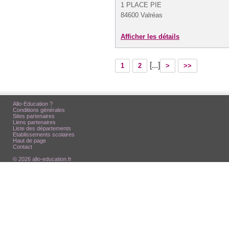
1 PLACE PIE
84600 Valréas
Afficher les détails
[...]
1
2
>
>>
Allo-Education ?
Conditions générales
Sites partenaires
Liens partenaires
Liste des départements
Etablissements scolaires
Haut de page
Contact
© 2026 allo-education.fr