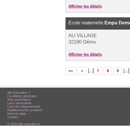
Afficher les détails
Ecole maternelle
Empu Dem
AU VILLAGE
32190 Dému
Afficher les détails
[...]
[...]
<<
<
7
8
9
Allo-Education ?
Conditions générales
Sites partenaires
Liens partenaires
Liste des départements
Etablissements scolaires
Haut de page
Contact
© 2026 allo-education.fr