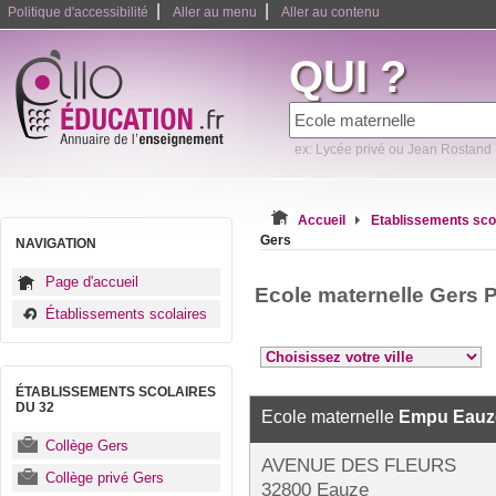
|
|
Politique d'accessibilité
Aller au menu
Aller au contenu
QUI ?
ex: Lycée privé ou Jean Rostand
Accueil
Etablissements sco
Gers
NAVIGATION
Page d'accueil
Ecole maternelle Gers 
Établissements scolaires
ÉTABLISSEMENTS SCOLAIRES
DU 32
Ecole maternelle
Empu Eauze
Collège Gers
AVENUE DES FLEURS
Collège privé Gers
32800 Eauze