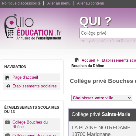
|
|
Politique d'accessibilité
Aller au menu
Aller au contenu
QUI ?
ex: Lycée privé ou Jean Rostand
Accueil
Etablissements sco
Bouches du Rhône
NAVIGATION
Page d'accueil
Collège privé Bouches
Établissements scolaires
ÉTABLISSEMENTS SCOLAIRES
DU 13
Collège privé
Sainte-Marie
Collège Bouches du
Rhône
LA PLAINE NOTREDAME
13700 Marignane
Collège privé Bouches du