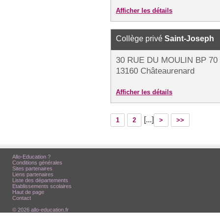
Afficher les détails
Collège privé
Saint-Joseph
30 RUE DU MOULIN BP 70
13160 Châteaurenard
Afficher les détails
[...]
1
2
>
>>
Allo-Education ?
Conditions générales
Sites partenaires
Liens partenaires
Liste des départements
Etablissements scolaires
Haut de page
Contact
© 2026 allo-education.fr