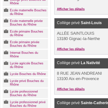
Rhône
Afficher les détails
Ecole maternelle Bouches
du Rhône
Ecole maternelle privée
Collège privé
Saint-Louis
Bouches du Rhône
Ecole primaire Bouches
ALLÉE SAINTLOUIS
du Rhône
13180 Gignac-la-Nerthe
Ecole primaire privée
Bouches du Rhône
Afficher les détails
Internat Bouches du
Rhône
Collège privé
La Nativité
Lycée agricole Bouches
du Rhône
8 RUE JEAN ANDREANI
Lycée Bouches du Rhône
13100 Aix-en-Provence
Lycée privé Bouches du
Rhône
Afficher les détails
Lycée professionnel
Bouches du Rhône
Lycée professionnel privé
Collège privé
Sainte-Catheri
Bouches du Rhône