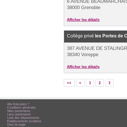
6 AVENUE BEAUMARCHAI
38000 Grenoble
Afficher les détails
Collège privé
les Portes de 
387 AVENUE DE STALINGR
38340 Voreppe
Afficher les détails
<<
<
1
2
3
Allo-Education ?
Conditions générales
Sites partenaires
Liens partenaires
Liste des départements
Etablissements scolaires
Haut de page