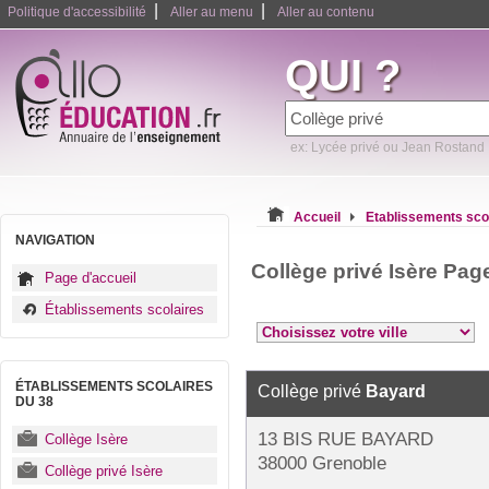
|
|
Politique d'accessibilité
Aller au menu
Aller au contenu
QUI ?
ex: Lycée privé ou Jean Rostand
Accueil
Etablissements sco
NAVIGATION
Collège privé Isère Pag
Page d'accueil
Établissements scolaires
ÉTABLISSEMENTS SCOLAIRES
Collège privé
Bayard
DU 38
13 BIS RUE BAYARD
Collège Isère
38000 Grenoble
Collège privé Isère