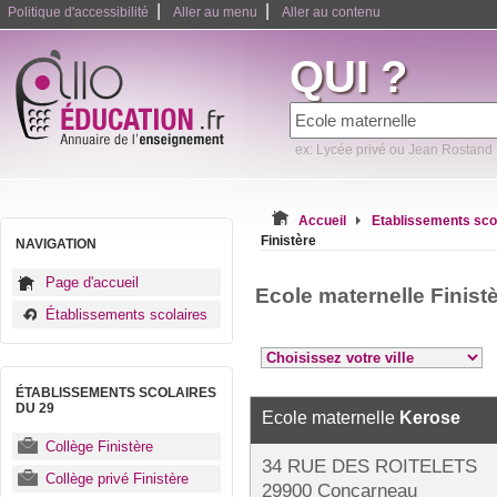
|
|
Politique d'accessibilité
Aller au menu
Aller au contenu
QUI ?
ex: Lycée privé ou Jean Rostand
Accueil
Etablissements sco
Finistère
NAVIGATION
Page d'accueil
Ecole maternelle Finist
Établissements scolaires
ÉTABLISSEMENTS SCOLAIRES
DU 29
Ecole maternelle
Kerose
Collège Finistère
34 RUE DES ROITELETS
Collège privé Finistère
29900 Concarneau