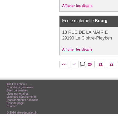
Afficher les détails
Ecole maternelle
Bourg
13 RUE DE LA MAIRIE
29190 Le Cloître-Pleyben
Afficher les détails
[...]
<<
<
20
21
22
Allo-Education ?
Conditions générales
Sites partenaires
Liens partenaires
Liste des départements
Etablissements scolaires
Haut de page
Contact
© 2026 allo-education.fr