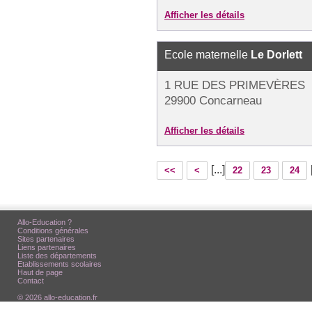
Afficher les détails
Ecole maternelle
Le Dorlett
1 RUE DES PRIMEVÈRES
29900 Concarneau
Afficher les détails
[...]
<<
<
22
23
24
Allo-Education ?
Conditions générales
Sites partenaires
Liens partenaires
Liste des départements
Etablissements scolaires
Haut de page
Contact
© 2026 allo-education.fr