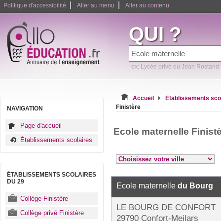
|
|
Politique d'accessibilité
Aller au menu
Aller au contenu
QUI ?
ex: Lycée privé ou Jean Rostand
Accueil
Etablissements sco
Finistère
NAVIGATION
Page d'accueil
Ecole maternelle Finist
Établissements scolaires
ÉTABLISSEMENTS SCOLAIRES
DU 29
Ecole maternelle
du Bourg
Collège Finistère
LE BOURG DE CONFORT
Collège privé Finistère
29790 Confort-Meilars