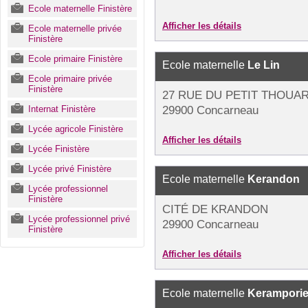
Ecole maternelle Finistère
Afficher les détails
Ecole maternelle privée
Finistère
Ecole primaire Finistère
Ecole maternelle
Le Lin
Ecole primaire privée
Finistère
27 RUE DU PETIT THOUA
Internat Finistère
29900 Concarneau
Lycée agricole Finistère
Afficher les détails
Lycée Finistère
Lycée privé Finistère
Ecole maternelle
Kerandon
Lycée professionnel
Finistère
CITÉ DE KRANDON
Lycée professionnel privé
29900 Concarneau
Finistère
Afficher les détails
Ecole maternelle
Keramporie