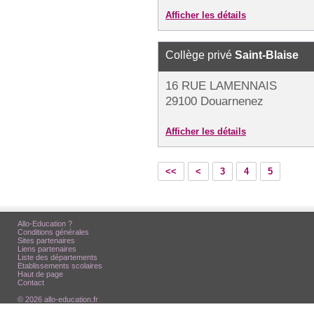
Afficher les détails
Collège privé
Saint-Blaise
16 RUE LAMENNAIS
29100 Douarnenez
Afficher les détails
<<
<
3
4
5
Allo-Education ?
Conditions générales
Sites partenaires
Liens partenaires
Liste des départements
Etablissements scolaires
Haut de page
Contact
© 2026 allo-education.fr