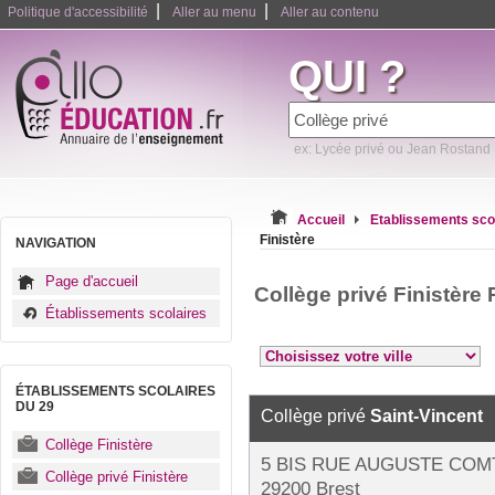
|
|
Politique d'accessibilité
Aller au menu
Aller au contenu
QUI ?
ex: Lycée privé ou Jean Rostand
Accueil
Etablissements sco
Finistère
NAVIGATION
Page d'accueil
Collège privé Finistère
Établissements scolaires
ÉTABLISSEMENTS SCOLAIRES
DU 29
Collège privé
Saint-Vincent
Collège Finistère
5 BIS RUE AUGUSTE COM
Collège privé Finistère
29200 Brest