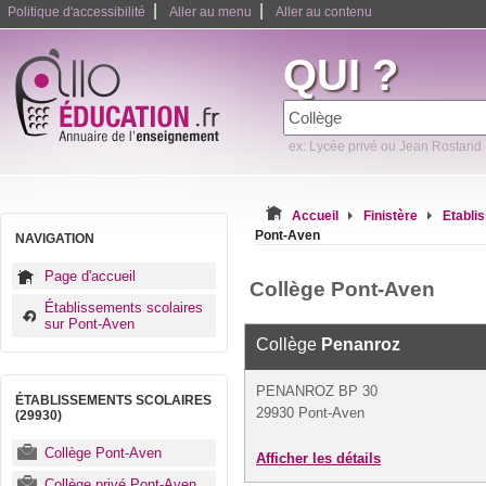
|
|
Politique d'accessibilité
Aller au menu
Aller au contenu
QUI ?
ex: Lycée privé ou Jean Rostand
Accueil
Finistère
Etabli
Pont-Aven
NAVIGATION
Page d'accueil
Collège Pont-Aven
Établissements scolaires
sur Pont-Aven
Collège
Penanroz
PENANROZ BP 30
ÉTABLISSEMENTS SCOLAIRES
29930 Pont-Aven
(29930)
Collège Pont-Aven
Afficher les détails
Collège privé Pont-Aven