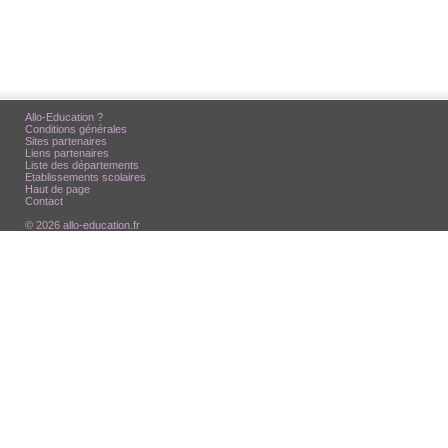
Allo-Education ?
Conditions générales
Sites partenaires
Liens partenaires
Liste des départements
Etablissements scolaires
Haut de page
Contact
© 2026 allo-education.fr