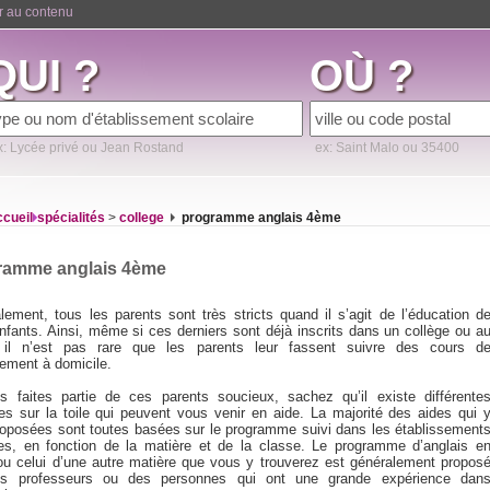
er au contenu
QUI ?
OÙ ?
x: Lycée privé ou Jean Rostand
ex: Saint Malo ou 35400
ccueil
spécialités
>
college
programme anglais 4ème
ramme anglais 4ème
lement, tous les parents sont très stricts quand il s’agit de l’éducation d
enfants. Ainsi, même si ces derniers sont déjà inscrits dans un collège ou a
 il n’est pas rare que les parents leur fassent suivre des cours d
cement à domicile.
s faites partie de ces parents soucieux, sachez qu’il existe différente
es sur la toile qui peuvent vous venir en aide. La majorité des aides qui 
roposées sont toutes basées sur le programme suivi dans les établissement
res, en fonction de la matière et de la classe. Le programme d’anglais e
u celui d’une autre matière que vous y trouverez est généralement propos
es professeurs ou des personnes qui ont une grande expérience dan