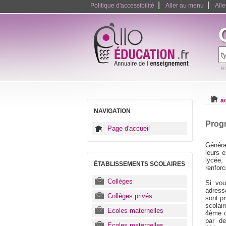
|
|
Politique d'accessibilité
Aller au menu
All
e
a
NAVIGATION
Prog
Page d'accueil
Généra
leurs 
lycée,
ÉTABLISSEMENTS SCOLAIRES
renfor
Collèges
Si vou
adress
Collèges privés
sont p
scolai
Ecoles maternelles
4ème o
par d
Ecoles maternelles