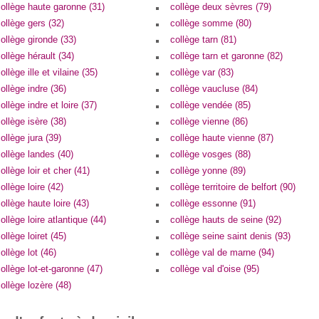
ollège haute garonne (31)
collège deux sèvres (79)
ollège gers (32)
collège somme (80)
ollège gironde (33)
collège tarn (81)
ollège hérault (34)
collège tarn et garonne (82)
ollège ille et vilaine (35)
collège var (83)
ollège indre (36)
collège vaucluse (84)
ollège indre et loire (37)
collège vendée (85)
ollège isère (38)
collège vienne (86)
ollège jura (39)
collège haute vienne (87)
ollège landes (40)
collège vosges (88)
ollège loir et cher (41)
collège yonne (89)
ollège loire (42)
collège territoire de belfort (90)
ollège haute loire (43)
collège essonne (91)
ollège loire atlantique (44)
collège hauts de seine (92)
ollège loiret (45)
collège seine saint denis (93)
ollège lot (46)
collège val de marne (94)
ollège lot-et-garonne (47)
collège val d'oise (95)
ollège lozère (48)