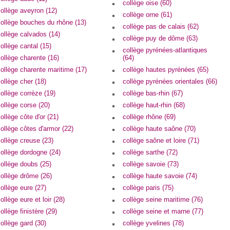
collège oise (60)
ollège aveyron (12)
collège orne (61)
ollège bouches du rhône (13)
collège pas de calais (62)
ollège calvados (14)
collège puy de dôme (63)
ollège cantal (15)
collège pyrénées-atlantiques
ollège charente (16)
(64)
ollège charente maritime (17)
collège hautes pyrénées (65)
ollège cher (18)
collège pyrénées orientales (66)
ollège corrèze (19)
collège bas-rhin (67)
ollège corse (20)
collège haut-rhin (68)
ollège côte d'or (21)
collège rhône (69)
ollège côtes d'armor (22)
collège haute saône (70)
ollège creuse (23)
collège saône et loire (71)
ollège dordogne (24)
collège sarthe (72)
ollège doubs (25)
collège savoie (73)
ollège drôme (26)
collège haute savoie (74)
ollège eure (27)
collège paris (75)
ollège eure et loir (28)
collège seine maritime (76)
ollège finistère (29)
collège seine et marne (77)
ollège gard (30)
collège yvelines (78)