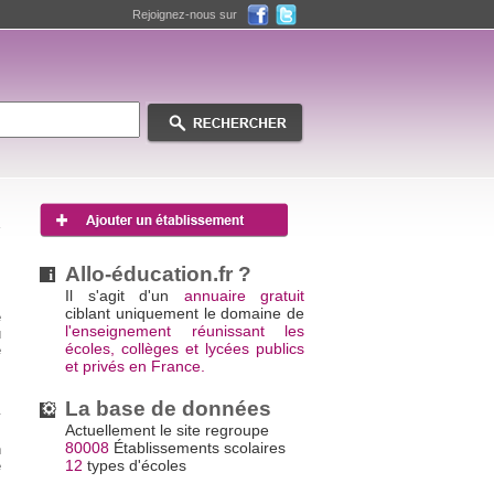
Rejoignez-nous sur
Allo-éducation.fr ?
Il s'agit d'un
annuaire gratuit
ciblant uniquement le domaine de
e
l'enseignement réunissant les
u
écoles, collèges et lycées publics
e
et privés en France.
s
La base de données
y
Actuellement le site regroupe
s
80008
Établissements scolaires
n
12
types d'écoles
é
s