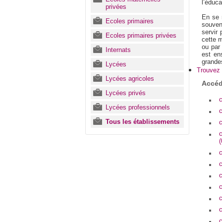
l’éduca
privées
En se 
Ecoles primaires
souven
servir 
Ecoles primaires privées
cette m
ou par
Internats
est en
grande
Lycées
Trouvez 
Lycées agricoles
Accéd
Lycées privés
c
Lycées professionnels
c
Tous les établissements
c
(
c
c
c
c
c
c
c