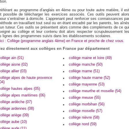
tion.
référant au programme d’anglais en 4ème ou pour toute autre matière, il es
t possible de télécharger les exercices associés. Ces outils peuvent alor
pour s’entraîner à domicile. L’apprenant peut renforcer ses connaissances pa
éthode en travaillant tout seul ou en étant encadré par les parents, les aîné
 un tuteur. Ces outils se présentent alors comme des compléments de ce qu
seigné au collège et leur contenu doit alors respecter scrupuleusement le
s lignes des programmes suivis dans les établissements scolaires.
ici : Collège (programme anglais 4ème) en France et proche de chez vous.
ez directement aux collèges en France par département
ollège ain (01)
collège maine et loire (49)
ollège aisne (02)
collège manche (50)
ollège allier (03)
collège marne (51)
collège alpes de haute provence
collège haute marne (52)
04)
collège mayenne (53)
ollège hautes alpes (05)
collège meurthe et moselle (54)
ollège alpes maritimes (06)
collège meuse (55)
ollège ardèche (07)
collège morbihan (56)
ollège ardennes (08)
collège moselle (57)
ollège ariège (09)
collège nièvre (58)
ollège aube (10)
collège nord (59)
ollège aude (11)