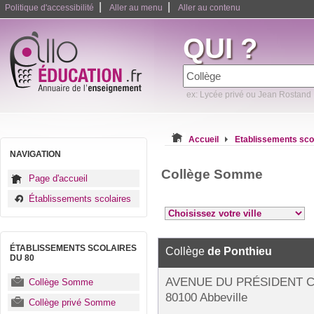
|
|
Politique d'accessibilité
Aller au menu
Aller au contenu
QUI ?
ex: Lycée privé ou Jean Rostand
Accueil
Etablissements sco
NAVIGATION
Collège Somme
Page d'accueil
Établissements scolaires
ÉTABLISSEMENTS SCOLAIRES
Collège
de Ponthieu
DU 80
AVENUE DU PRÉSIDENT 
Collège Somme
80100 Abbeville
Collège privé Somme