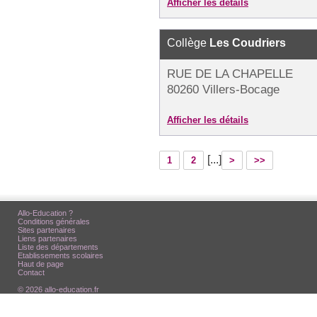
Afficher les détails
Collège
Les Coudriers
RUE DE LA CHAPELLE
80260 Villers-Bocage
Afficher les détails
[...]
1
2
>
>>
Allo-Education ?
Conditions générales
Sites partenaires
Liens partenaires
Liste des départements
Etablissements scolaires
Haut de page
Contact
© 2026 allo-education.fr