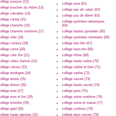
ollège aveyron (12)
collège orne (61)
ollège bouches du rhône (13)
collège pas de calais (62)
ollège calvados (14)
collège puy de dôme (63)
ollège cantal (15)
collège pyrénées-atlantiques
ollège charente (16)
(64)
ollège charente maritime (17)
collège hautes pyrénées (65)
ollège cher (18)
collège pyrénées orientales (66)
ollège corrèze (19)
collège bas-rhin (67)
ollège corse (20)
collège haut-rhin (68)
ollège côte d'or (21)
collège rhône (69)
ollège côtes d'armor (22)
collège haute saône (70)
ollège creuse (23)
collège saône et loire (71)
ollège dordogne (24)
collège sarthe (72)
ollège doubs (25)
collège savoie (73)
ollège drôme (26)
collège haute savoie (74)
ollège eure (27)
collège paris (75)
ollège eure et loir (28)
collège seine maritime (76)
ollège finistère (29)
collège seine et marne (77)
ollège gard (30)
collège yvelines (78)
ollège haute garonne (31)
collège deux sèvres (79)