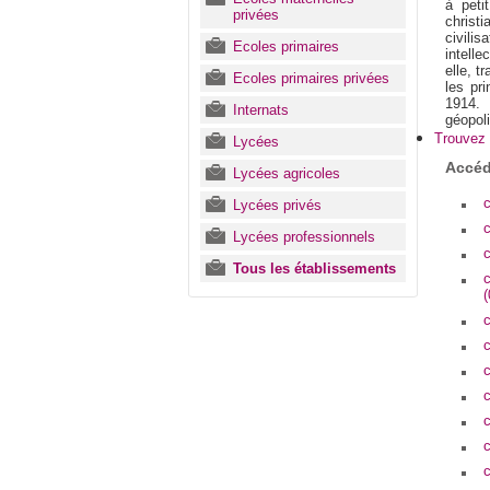
à peti
privées
christ
civili
Ecoles primaires
intell
elle, t
Ecoles primaires privées
les pr
1914. 
Internats
géopol
Trouvez 
Lycées
Accéd
Lycées agricoles
c
Lycées privés
c
Lycées professionnels
c
Tous les établissements
(
c
c
c
c
c
c
c