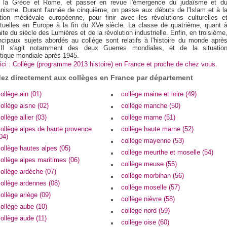
t la Grèce et Rome, et passer en revue l'émergence du judaïsme et d
ianisme. Durant l'année de cinquième, on passe aux débuts de l'Islam et à l
sation médiévale européenne, pour finir avec les révolutions culturelles e
ectuelles en Europe à la fin du XVe siècle. La classe de quatrième, quant 
raite du siècle des Lumières et de la révolution industrielle. Enfin, en troisième
incipaux sujets abordés au collège sont relatifs à l'histoire du monde aprè
Il s'agit notamment des deux Guerres mondiales, et de la situatio
itique mondiale après 1945.
ici : Collège (programme 2013 histoire) en France et proche de chez vous.
ez directement aux collèges en France par département
ollège ain (01)
collège maine et loire (49)
ollège aisne (02)
collège manche (50)
ollège allier (03)
collège marne (51)
collège alpes de haute provence
collège haute marne (52)
04)
collège mayenne (53)
ollège hautes alpes (05)
collège meurthe et moselle (54)
ollège alpes maritimes (06)
collège meuse (55)
ollège ardèche (07)
collège morbihan (56)
ollège ardennes (08)
collège moselle (57)
ollège ariège (09)
collège nièvre (58)
ollège aube (10)
collège nord (59)
ollège aude (11)
collège oise (60)