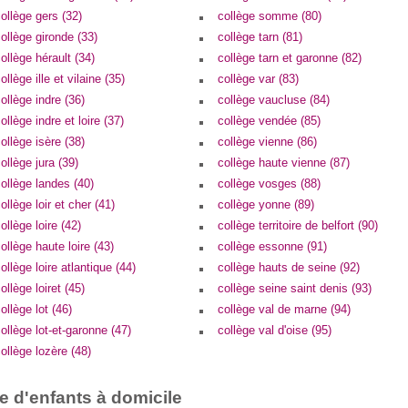
ollège gers (32)
collège somme (80)
ollège gironde (33)
collège tarn (81)
ollège hérault (34)
collège tarn et garonne (82)
ollège ille et vilaine (35)
collège var (83)
ollège indre (36)
collège vaucluse (84)
ollège indre et loire (37)
collège vendée (85)
ollège isère (38)
collège vienne (86)
ollège jura (39)
collège haute vienne (87)
ollège landes (40)
collège vosges (88)
ollège loir et cher (41)
collège yonne (89)
ollège loire (42)
collège territoire de belfort (90)
ollège haute loire (43)
collège essonne (91)
ollège loire atlantique (44)
collège hauts de seine (92)
ollège loiret (45)
collège seine saint denis (93)
ollège lot (46)
collège val de marne (94)
ollège lot-et-garonne (47)
collège val d'oise (95)
ollège lozère (48)
e d'enfants à domicile