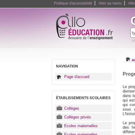
|
|
Politique d'accessibilité
Aller au menu
All
e
a
NAVIGATION
Prog
Page d'accueil
Le pro
dernier
dans l
ÉTABLISSEMENTS SCOLAIRES
qui est
qui co
Collèges
sous d
L'hist
Collèges privés
Le pro
Ecoles maternelles
des hé
différe
Ecoles maternelles