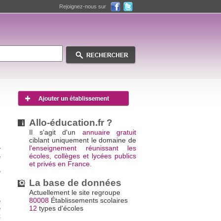
Rejoignez-nous sur
Allo-éducation.fr ?
Il s'agit d'un
annuaire gratuit
ciblant uniquement le domaine de
s
l'enseignement réunissant les
r
écoles, collèges et lycées publics
e
et privés en France.
s
e
.
La base de données
Actuellement le site regroupe
80008
Établissements scolaires
e
12
types d'écoles
e
t