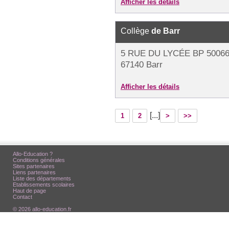
Afficher les détails
Collège
de Barr
5 RUE DU LYCÉE BP 5006
67140 Barr
Afficher les détails
[...]
1
2
>
>>
Allo-Education ?
Conditions générales
Sites partenaires
Liens partenaires
Liste des départements
Etablissements scolaires
Haut de page
Contact
© 2026 allo-education.fr