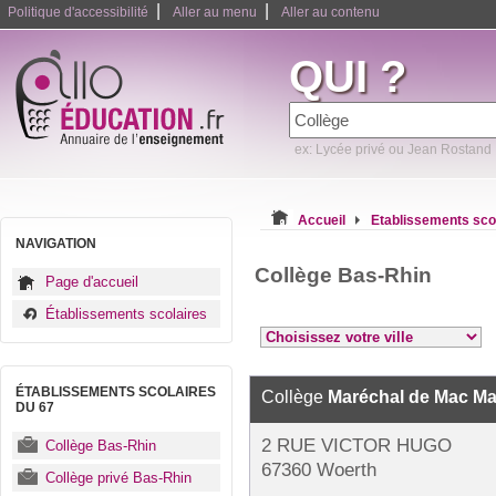
|
|
Politique d'accessibilité
Aller au menu
Aller au contenu
QUI ?
ex: Lycée privé ou Jean Rostand
Accueil
Etablissements sco
NAVIGATION
Collège Bas-Rhin
Page d'accueil
Établissements scolaires
ÉTABLISSEMENTS SCOLAIRES
Collège
Maréchal de Mac M
DU 67
2 RUE VICTOR HUGO
Collège Bas-Rhin
67360 Woerth
Collège privé Bas-Rhin