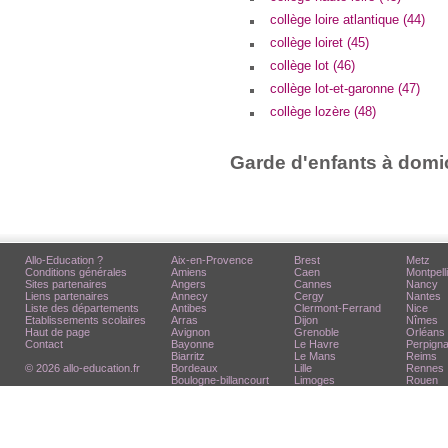
collège loire atlantique (44)
collège loiret (45)
collège lot (46)
collège lot-et-garonne (47)
collège lozère (48)
Garde d'enfants à domic
Allo-Education ?
Aix-en-Provence
Brest
Metz
Conditions générales
Amiens
Caen
Montpell
Sites partenaires
Angers
Cannes
Nancy
Liens partenaires
Annecy
Cergy
Nantes
Liste des départements
Antibes
Clermont-Ferrand
Nice
Etablissements scolaires
Arras
Dijon
Nîmes
Haut de page
Avignon
Grenoble
Orléans
Contact
Bayonne
Le Havre
Perpign
Biarritz
Le Mans
Reims
© 2026 allo-education.fr
Bordeaux
Lille
Rennes
Boulogne-billancourt
Limoges
Rouen