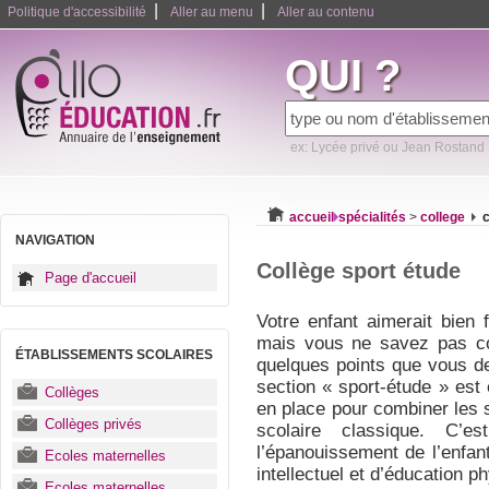
|
|
Politique d'accessibilité
Aller au menu
Aller au contenu
QUI ?
ex: Lycée privé ou Jean Rostand
accueil
spécialités
>
college
c
NAVIGATION
Collège sport étude
Page d'accueil
Votre enfant aimerait bien f
mais vous ne savez pas com
ÉTABLISSEMENTS SCOLAIRES
quelques points que vous dev
section « sport-étude » est 
Collèges
en place pour combiner les 
Collèges privés
scolaire classique. C’
l’épanouissement de l’enfan
Ecoles maternelles
intellectuel et d’éducation p
Ecoles maternelles