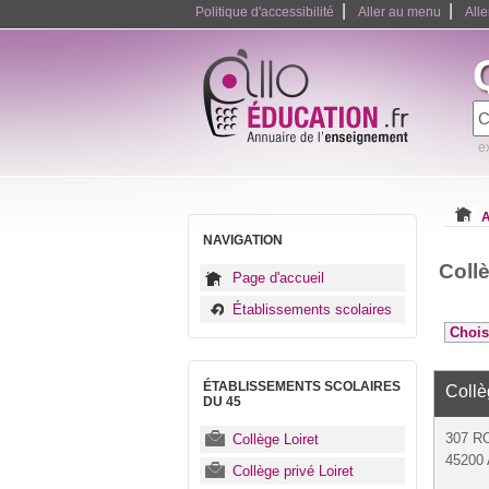
|
|
Politique d'accessibilité
Aller au menu
All
e
A
NAVIGATION
Collè
Page d'accueil
Établissements scolaires
ÉTABLISSEMENTS SCOLAIRES
Coll
DU 45
307 R
Collège Loiret
45200 
Collège privé Loiret