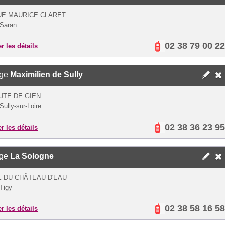
UE MAURICE CLARET
Saran
02 38 79 00 22
er les détails
ège
Maximilien de Sully
UTE DE GIEN
Sully-sur-Loire
02 38 36 23 95
er les détails
ège
La Sologne
 DU CHÂTEAU D'EAU
Tigy
02 38 58 16 58
er les détails