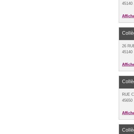
45140 
Affich
Coll
26 RU
45140 
Affich
Coll
RUE C
45650 
Affich
Coll