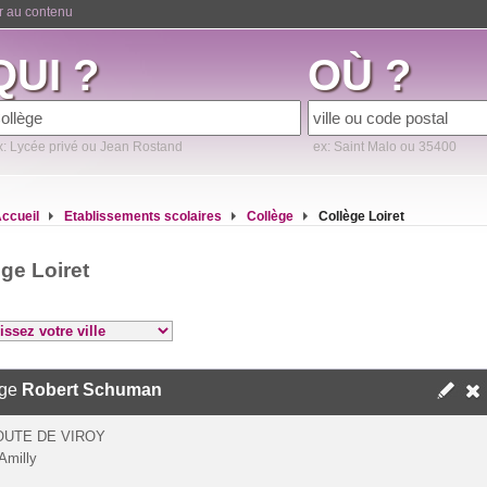
er au contenu
QUI ?
OÙ ?
x: Lycée privé ou Jean Rostand
ex: Saint Malo ou 35400
ccueil
Etablissements scolaires
Collège
Collège Loiret
ge Loiret
ège
Robert Schuman
OUTE DE VIROY
Amilly