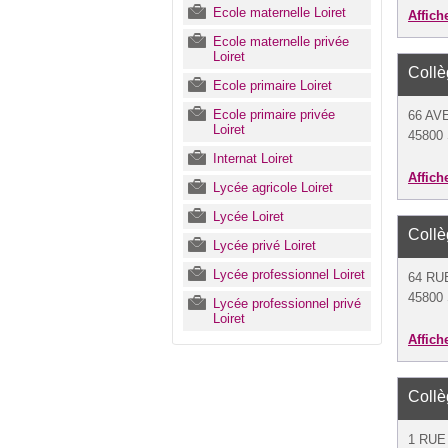
Ecole maternelle Loiret
Affich
Ecole maternelle privée
Loiret
Coll
Ecole primaire Loiret
Ecole primaire privée
66 AV
Loiret
45800 
Internat Loiret
Affich
Lycée agricole Loiret
Lycée Loiret
Coll
Lycée privé Loiret
Lycée professionnel Loiret
64 RU
45800 
Lycée professionnel privé
Loiret
Affich
Coll
1 RUE