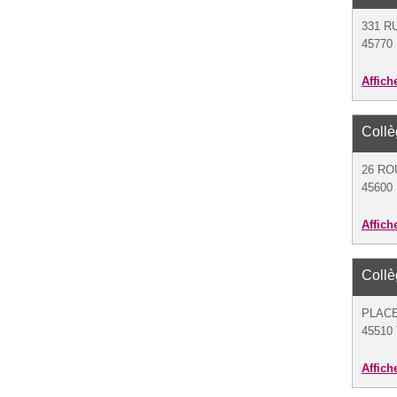
331 R
45770 
Affich
Coll
26 RO
45600 
Affich
Coll
PLACE
45510 
Affich