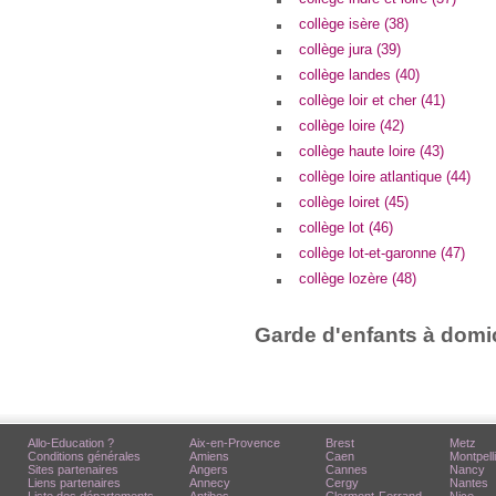
collège isère (38)
collège jura (39)
collège landes (40)
collège loir et cher (41)
collège loire (42)
collège haute loire (43)
collège loire atlantique (44)
collège loiret (45)
collège lot (46)
collège lot-et-garonne (47)
collège lozère (48)
Garde d'enfants à domic
Allo-Education ?
Aix-en-Provence
Brest
Metz
Conditions générales
Amiens
Caen
Montpell
Sites partenaires
Angers
Cannes
Nancy
Liens partenaires
Annecy
Cergy
Nantes