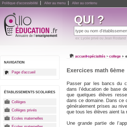
|
|
Politique d'accessibilité
Aller au menu
Aller au contenu
QUI ?
ex: Lycée privé ou Jean Rostand
accueil
spécialités
>
college
NAVIGATION
Exercices math 6ème
Page d'accueil
Passer par les bancs du co
dans l’éducation de base des
ÉTABLISSEMENTS SCOLAIRES
que quelques élèves ressen
dans ce domaine. Dans ce 
Collèges
généralement prises au nive
Collèges privés
que tous les élèves aient l
Ecoles maternelles
Une grande partie de l’ap
Ecoles maternelles