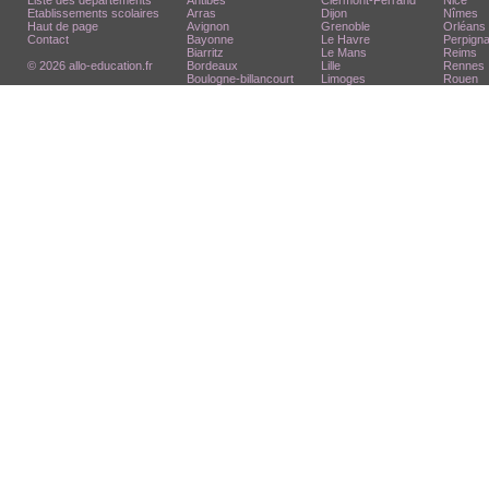
Liste des départements
Antibes
Clermont-Ferrand
Nice
Etablissements scolaires
Arras
Dijon
Nîmes
Haut de page
Avignon
Grenoble
Orléans
Contact
Bayonne
Le Havre
Perpign
Biarritz
Le Mans
Reims
© 2026 allo-education.fr
Bordeaux
Lille
Rennes
Boulogne-billancourt
Limoges
Rouen