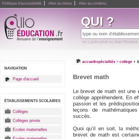
|
|
Politique d'accessibilité
Aller au menu
Aller au contenu
QUI ?
ex: Lycée privé ou Jean Rostand
accueil
spécialités
>
college
NAVIGATION
Brevet math
Page d'accueil
Le brevet de math est une 
collège appréhendent. En ef
ÉTABLISSEMENTS SCOLAIRES
passion et les prédisposit
leçons de mathématiques
Collèges
succès.
Collèges privés
Quoi qu’il en soit, la méth
Ecoles maternelles
brevet de math est certain
Ecoles maternelles