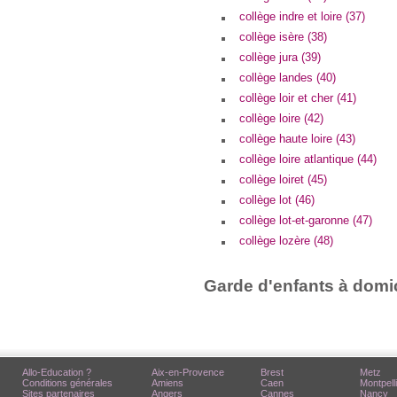
collège indre et loire (37)
collège isère (38)
collège jura (39)
collège landes (40)
collège loir et cher (41)
collège loire (42)
collège haute loire (43)
collège loire atlantique (44)
collège loiret (45)
collège lot (46)
collège lot-et-garonne (47)
collège lozère (48)
Garde d'enfants à domic
Allo-Education ?
Aix-en-Provence
Brest
Metz
Conditions générales
Amiens
Caen
Montpell
Sites partenaires
Angers
Cannes
Nancy