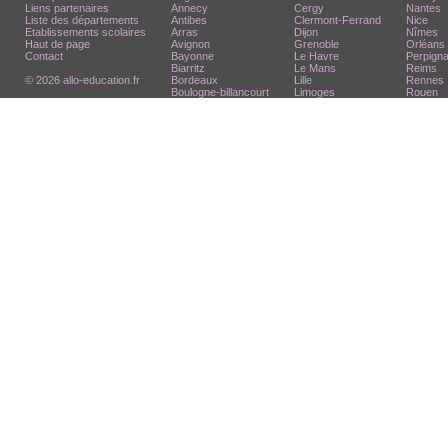
Liens partenaires
Annecy
Cergy
Nantes
Liste des départements
Antibes
Clermont-Ferrand
Nice
Etablissements scolaires
Arras
Dijon
Nîmes
Haut de page
Avignon
Grenoble
Orléans
Contact
Bayonne
Le Havre
Perpign
Biarritz
Le Mans
Reims
© 2026 allo-education.fr
Bordeaux
Lille
Rennes
Boulogne-billancourt
Limoges
Rouen