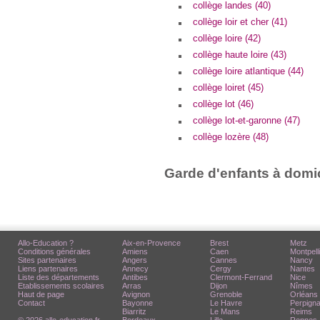
collège landes (40)
collège loir et cher (41)
collège loire (42)
collège haute loire (43)
collège loire atlantique (44)
collège loiret (45)
collège lot (46)
collège lot-et-garonne (47)
collège lozère (48)
Garde d'enfants à domic
Allo-Education ?
Aix-en-Provence
Brest
Metz
Conditions générales
Amiens
Caen
Montpell
Sites partenaires
Angers
Cannes
Nancy
Liens partenaires
Annecy
Cergy
Nantes
Liste des départements
Antibes
Clermont-Ferrand
Nice
Etablissements scolaires
Arras
Dijon
Nîmes
Haut de page
Avignon
Grenoble
Orléans
Contact
Bayonne
Le Havre
Perpign
Biarritz
Le Mans
Reims