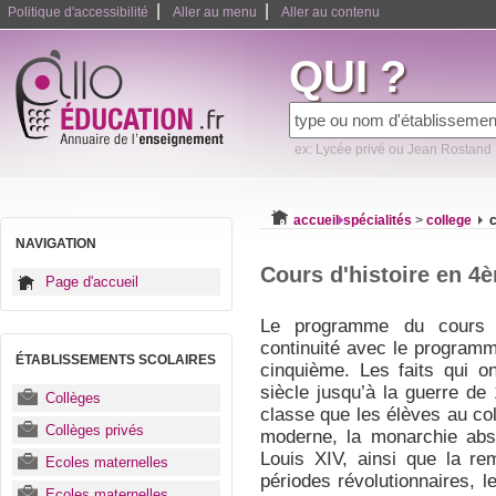
|
|
Politique d'accessibilité
Aller au menu
Aller au contenu
QUI ?
ex: Lycée privé ou Jean Rostand
accueil
spécialités
>
college
c
NAVIGATION
Cours d'histoire en 4
Page d'accueil
Le programme du cours d
continuité avec le programm
ÉTABLISSEMENTS SCOLAIRES
cinquième. Les faits qui o
siècle jusqu’à la guerre de
Collèges
classe que les élèves au col
Collèges privés
moderne, la monarchie abs
Louis XIV, ainsi que la re
Ecoles maternelles
périodes révolutionnaires, l
Ecoles maternelles