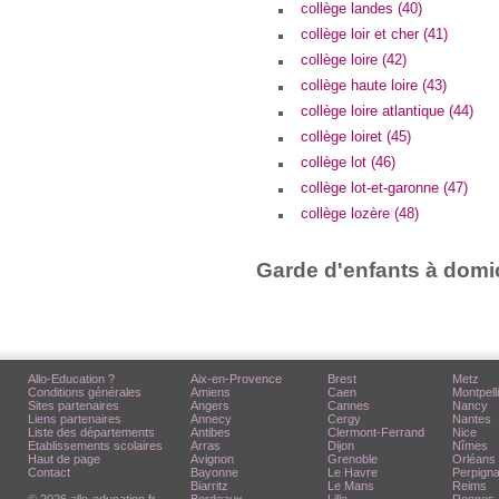
collège landes (40)
collège loir et cher (41)
collège loire (42)
collège haute loire (43)
collège loire atlantique (44)
collège loiret (45)
collège lot (46)
collège lot-et-garonne (47)
collège lozère (48)
Garde d'enfants à domic
Allo-Education ?
Aix-en-Provence
Brest
Metz
Conditions générales
Amiens
Caen
Montpell
Sites partenaires
Angers
Cannes
Nancy
Liens partenaires
Annecy
Cergy
Nantes
Liste des départements
Antibes
Clermont-Ferrand
Nice
Etablissements scolaires
Arras
Dijon
Nîmes
Haut de page
Avignon
Grenoble
Orléans
Contact
Bayonne
Le Havre
Perpign
Biarritz
Le Mans
Reims