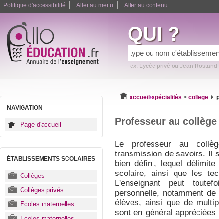
|
|
Politique d'accessibilité
Aller au menu
Aller au contenu
QUI ?
ex: Lycée privé ou Jean Rostand
accueil
spécialités
>
college
p
NAVIGATION
Professeur au collège
Page d'accueil
Le professeur au collèg
transmission de savoirs. Il
ÉTABLISSEMENTS SCOLAIRES
bien défini, lequel délimit
scolaire, ainsi que les te
Collèges
L'enseignant peut toutef
Collèges privés
personnelle, notamment de 
élèves, ainsi que de multip
Ecoles maternelles
sont en général appréciées
Ecoles maternelles