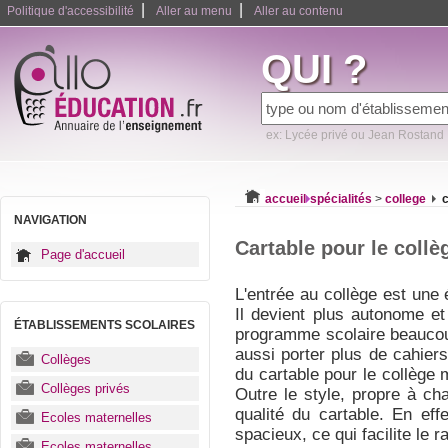
|
|
Politique d'accessibilité
Aller au menu
Aller au contenu
QUI ?
ex: Lycée privé ou Jean Rostand
accueil
spécialités
>
college
c
NAVIGATION
Cartable pour le collè
Page d'accueil
L'entrée au collège est une 
Il devient plus autonome e
ÉTABLISSEMENTS SCOLAIRES
programme scolaire beaucoup
aussi porter plus de cahiers
Collèges
du cartable pour le collège m
Collèges privés
Outre le style, propre à cha
qualité du cartable. En effe
Ecoles maternelles
spacieux, ce qui facilite le 
Ecoles maternelles