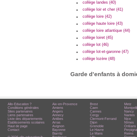
collège landes (40)
collège loir et cher (41)
collège loire (42)
collège haute loire (43)
collège loire atlantique (44)
collège loiret (45)
collège lot (46)
collège lot-et-garonne (47)
collège lozère (48)
Garde d'enfants à domic
Allo-Education ?
Aix-en-Provence
Brest
Metz
Conditions générales
Amiens
Caen
Montpell
Sites partenaires
Angers
Cannes
Nancy
Liens partenaires
Annecy
Cergy
Nantes
Liste des départements
Antibes
Clermont-Ferrand
Nice
Etablissements scolaires
Arras
Dijon
Nîmes
Haut de page
Avignon
Grenoble
Orléans
Contact
Bayonne
Le Havre
Perpign
Biarritz
Le Mans
Reims