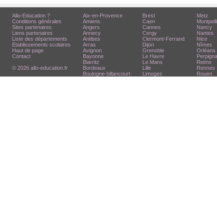
Allo-Education ?
Aix-en-Provence
Brest
Metz
Conditions générales
Amiens
Caen
Montpell
Sites partenaires
Angers
Cannes
Nancy
Liens partenaires
Annecy
Cergy
Nantes
Liste des départements
Antibes
Clermont-Ferrand
Nice
Etablissements scolaires
Arras
Dijon
Nîmes
Haut de page
Avignon
Grenoble
Orléans
Contact
Bayonne
Le Havre
Perpign
Biarritz
Le Mans
Reims
© 2026 allo-education.fr
Bordeaux
Lille
Rennes
Boulogne-billancourt
Limoges
Rouen