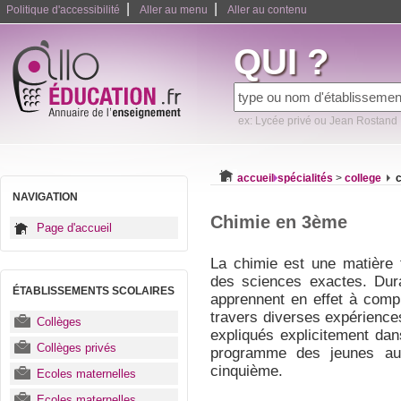
|
|
Politique d'accessibilité
Aller au menu
Aller au contenu
QUI ?
ex: Lycée privé ou Jean Rostand
accueil
spécialités
>
college
NAVIGATION
Chimie en 3ème
Page d'accueil
La chimie est une matière 
des sciences exactes. Dura
ÉTABLISSEMENTS SCOLAIRES
apprennent en effet à com
travers diverses expérience
Collèges
expliqués explicitement dan
Collèges privés
programme des jeunes au 
cinquième.
Ecoles maternelles
Ecoles maternelles