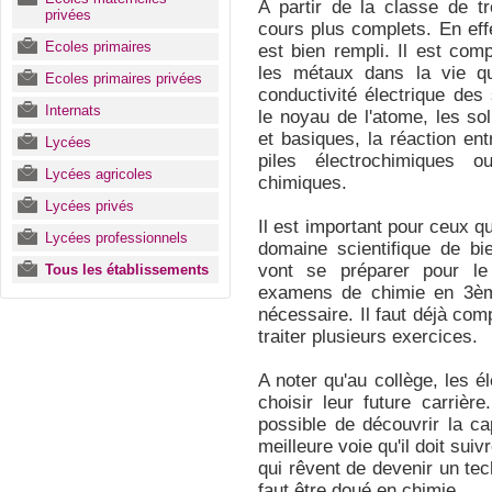
A partir de la classe de t
privées
cours plus complets. En ef
Ecoles primaires
est bien rempli. Il est com
les métaux dans la vie quo
Ecoles primaires privées
conductivité électrique des
Internats
le noyau de l'atome, les sol
et basiques, la réaction entr
Lycées
piles électrochimiques 
Lycées agricoles
chimiques.
Lycées privés
Il est important pour ceux qu
Lycées professionnels
domaine scientifique de bie
vont se préparer pour le 
Tous les établissements
examens de chimie en 3èm
nécessaire. Il faut déjà com
traiter plusieurs exercices.
A noter qu'au collège, les 
choisir leur future carrière
possible de découvrir la cap
meilleure voie qu'il doit sui
qui rêvent de devenir un tec
faut être doué en chimie.