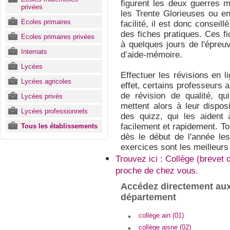
figurent les deux guerres 
privées
les Trente Glorieuses ou e
Ecoles primaires
facilité, il est donc conseil
des fiches pratiques. Ces fi
Ecoles primaires privées
à quelques jours de l'épreuv
Internats
d’aide-mémoire.
Lycées
Effectuer les révisions en 
Lycées agricoles
effet, certains professeurs
de révision de qualité, qui
Lycées privés
mettent alors à leur dispo
Lycées professionnels
des quizz, qui les aident 
facilement et rapidement. To
Tous les établissements
dès le début de l'année les
exercices sont les meilleur
Trouvez ici : Collège (brevet 
proche de chez vous.
Accédez directement aux
département
collège ain (01)
collège aisne (02)