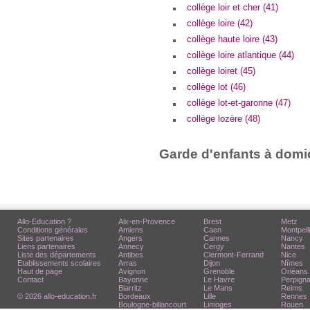
collège loir et cher (41)
collège loire (42)
collège haute loire (43)
collège loire atlantique (44)
collège loiret (45)
collège lot (46)
collège lot-et-garonne (47)
collège lozère (48)
Garde d'enfants à domic
Allo-Education ?
Aix-en-Provence
Brest
Metz
Conditions générales
Amiens
Caen
Montpell
Sites partenaires
Angers
Cannes
Nancy
Liens partenaires
Annecy
Cergy
Nantes
Liste des départements
Antibes
Clermont-Ferrand
Nice
Etablissements scolaires
Arras
Dijon
Nîmes
Haut de page
Avignon
Grenoble
Orléans
Contact
Bayonne
Le Havre
Perpign
Biarritz
Le Mans
Reims
© 2026 allo-education.fr
Bordeaux
Lille
Rennes
Boulogne-billancourt
Limoges
Rouen