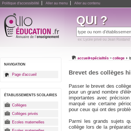
|
|
Politique d'accessibilité
Aller au menu
Aller au contenu
QUI ?
ex: Lycée privé ou Jean Rostand
accueil
spécialités
>
college
b
NAVIGATION
Brevet des collèges hi
Page d'accueil
Passer le brevet des collèges
pour un grand nombre d'élè
ÉTABLISSEMENTS SCOLAIRES
importantes avec précisio
marqué une certaine périod
Collèges
pour ceux qui ont des prob
Collèges privés
Parmi les grands sujets qu
Ecoles maternelles
collège lors de la préparati
Ecoles maternelles