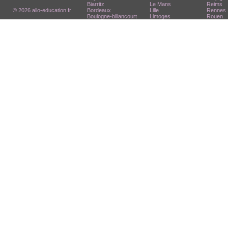
Biarritz
Le Mans
Reims
© 2026 allo-education.fr
Bordeaux
Lille
Rennes
Boulogne-billancourt
Limoges
Rouen