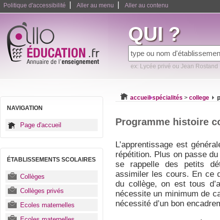
|
|
Politique d'accessibilité
Aller au menu
Aller au contenu
QUI ?
ex: Lycée privé ou Jean Rostand
accueil
spécialités
>
college
NAVIGATION
Programme histoire c
Page d'accueil
L’apprentissage est généra
répétition. Plus on passe du
ÉTABLISSEMENTS SCOLAIRES
se rappelle des petits dé
assimiler les cours. En ce 
Collèges
du collège, on est tous d’a
Collèges privés
nécessite un minimum de cap
nécessité d’un bon encadre
Ecoles maternelles
Ecoles maternelles