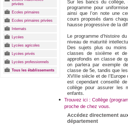
Sur les bancs du collège,
privées
programme pour uniformise
Ecoles primaires
ainsi que l’on note une cer
cours proposés dans chaqu
Ecoles primaires privées
hausse progressive de la diff
Internats
Le programme d’histoire du 
Lycées
niveau de maturité intellec
Lycées agricoles
Des sujets plus ou moins
classes de sixième et de 
Lycées privés
approfondis en classe de qu
Lycées professionnels
on parlera par exemple de
classe de 5e, tandis que le
Tous les établissements
XVIIIe siècle et de l’Europe
est cependant conseillé d
collège pour assurer les 
enfants.
Trouvez ici : Collège (progra
proche de chez vous.
Accédez directement aux
département