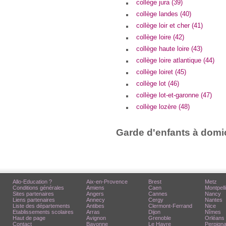
collège jura (39)
collège landes (40)
collège loir et cher (41)
collège loire (42)
collège haute loire (43)
collège loire atlantique (44)
collège loiret (45)
collège lot (46)
collège lot-et-garonne (47)
collège lozère (48)
Garde d'enfants à domic
Allo-Education ?
Aix-en-Provence
Brest
Metz
Conditions générales
Amiens
Caen
Montpell
Sites partenaires
Angers
Cannes
Nancy
Liens partenaires
Annecy
Cergy
Nantes
Liste des départements
Antibes
Clermont-Ferrand
Nice
Etablissements scolaires
Arras
Dijon
Nîmes
Haut de page
Avignon
Grenoble
Orléans
Contact
Bayonne
Le Havre
Perpign