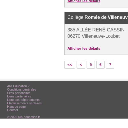
Afficher les détails
Collège
Romée de Villeneuv
385 ALLÉE RENÉ CASSIN
06270 Villeneuve-Loubet
Afficher les détails
<<
<
5
6
7
Allo-Education ?
Conditions générales
Sites partenaires
Liens partenaires
Liste des départements
Etablissements scolaires
Haut de page
Contact
© 2026 allo-education.fr