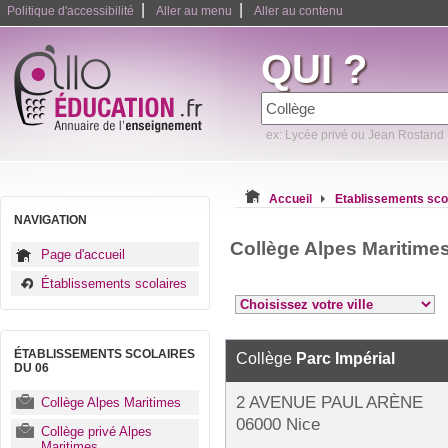
|
|
Politique d'accessibilité
Aller au menu
Aller au contenu
QUI ?
ex: Lycée privé ou Jean Rostand
Accueil
Etablissements sco
NAVIGATION
Collège Alpes Maritime
Page d'accueil
Établissements scolaires
ÉTABLISSEMENTS SCOLAIRES
Collège
Parc Impérial
DU 06
2 AVENUE PAUL ARÈNE
Collège Alpes Maritimes
06000 Nice
Collège privé Alpes
Maritimes