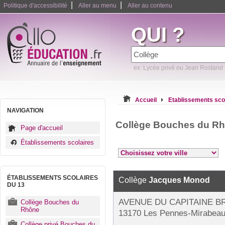
|
|
Politique d'accessibilité
Aller au menu
Aller au contenu
QUI ?
ex: Lycée privé ou Jean Rostand
Accueil
Etablissements sco
NAVIGATION
Collège Bouches du Rh
Page d'accueil
Établissements scolaires
ÉTABLISSEMENTS SCOLAIRES
Collège
Jacques Monod
DU 13
AVENUE DU CAPITAINE B
Collège Bouches du
Rhône
13170 Les Pennes-Mirabea
Collège privé Bouches du