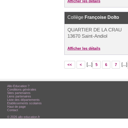
Afficher les détails
Collège
Françoise Dolto
QUARTIER DE LA CRAU
13670 Saint-Andiol
Afficher les détails
[...]
[...]
<<
<
5
6
7
Allo-Education ?
Conditions générales
Sites partenaires
Liens partenaires
Liste des départements
Etablissements scolaires
Haut de page
Contact
© 2026 allo-education.fr