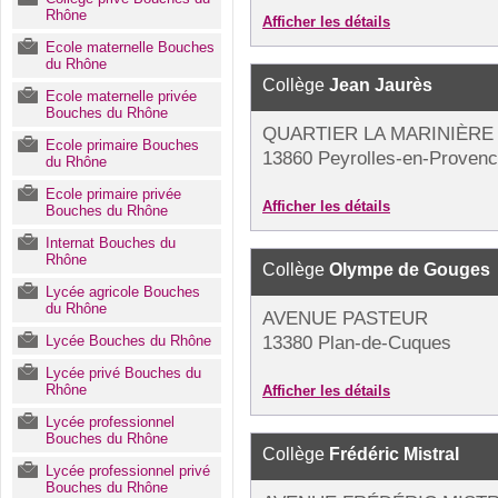
Rhône
Afficher les détails
Ecole maternelle Bouches
du Rhône
Collège
Jean Jaurès
Ecole maternelle privée
Bouches du Rhône
QUARTIER LA MARINIÈRE
Ecole primaire Bouches
13860 Peyrolles-en-Proven
du Rhône
Ecole primaire privée
Afficher les détails
Bouches du Rhône
Internat Bouches du
Rhône
Collège
Olympe de Gouges
Lycée agricole Bouches
du Rhône
AVENUE PASTEUR
Lycée Bouches du Rhône
13380 Plan-de-Cuques
Lycée privé Bouches du
Rhône
Afficher les détails
Lycée professionnel
Bouches du Rhône
Collège
Frédéric Mistral
Lycée professionnel privé
Bouches du Rhône