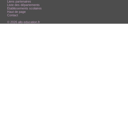
Liens partenaires
Liste des départements
Etablissements scolaires
Haut de page
Contact
© 2026 allo-education.fr