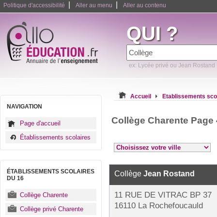
|
|
Politique d'accessibilité
Aller au menu
Aller au contenu
QUI ?
ex: Lycée privé ou Jean Rostand
Accueil
Etablissements sco
NAVIGATION
Collège Charente Page 
Page d'accueil
Établissements scolaires
ÉTABLISSEMENTS SCOLAIRES
Collège
Jean Rostand
DU 16
11 RUE DE VITRAC BP 37
Collège Charente
16110 La Rochefoucauld
Collège privé Charente