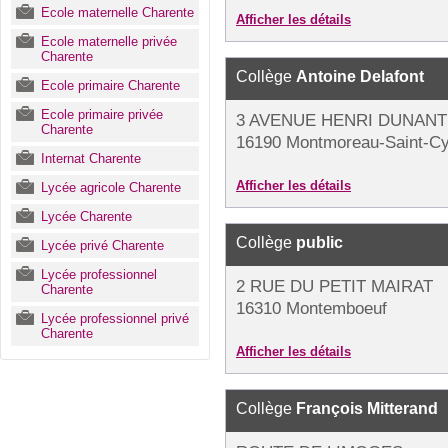
Ecole maternelle Charente
Afficher les détails
Ecole maternelle privée
Charente
Collège
Antoine Delafont
Ecole primaire Charente
Ecole primaire privée
3 AVENUE HENRI DUNANT
Charente
16190 Montmoreau-Saint-C
Internat Charente
Afficher les détails
Lycée agricole Charente
Lycée Charente
Collège
public
Lycée privé Charente
Lycée professionnel
2 RUE DU PETIT MAIRAT
Charente
16310 Montemboeuf
Lycée professionnel privé
Charente
Afficher les détails
Collège
François Mitterand