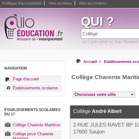
|
|
Politique d'accessibilité
Aller au menu
Aller au contenu
QUI ?
ex: Lycée privé ou Jean Rostand
Accueil
Etablissements sco
NAVIGATION
Collège Charente Marit
Page d'accueil
Établissements scolaires
ÉTABLISSEMENTS SCOLAIRES
Collège
André Albert
DU 17
2 RUE JULES RAVET BP 1
Collège Charente Maritime
17600 Saujon
Collège privé Charente
Maritime