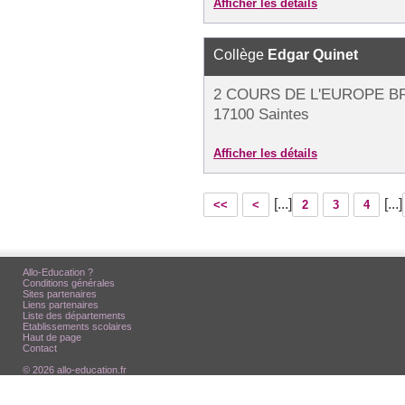
Afficher les détails
Collège
Edgar Quinet
2 COURS DE L'EUROPE BP
17100 Saintes
Afficher les détails
[...]
[...]
<<
<
2
3
4
Allo-Education ?
Conditions générales
Sites partenaires
Liens partenaires
Liste des départements
Etablissements scolaires
Haut de page
Contact
© 2026 allo-education.fr