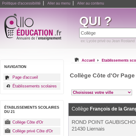
|
|
Politique d'accessibilité
Aller au menu
Aller au contenu
QUI ?
ex: Lycée privé ou Jean Rostand
Accueil
Etablissements sco
NAVIGATION
Collège Côte d'Or Page
Page d'accueil
Établissements scolaires
ÉTABLISSEMENTS SCOLAIRES
Collège
François de la Gran
DU 21
ROND POINT GAUBISCHO
Collège Côte d'Or
21430 Liernais
Collège privé Côte d'Or