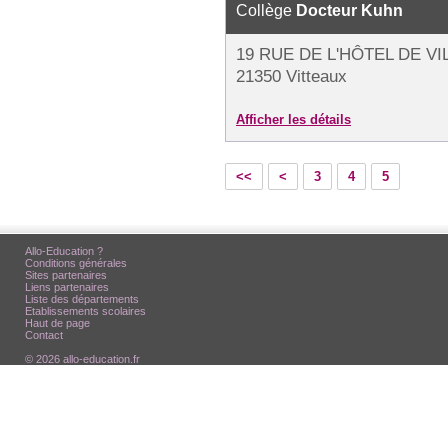
Collège
Docteur Kuhn
19 RUE DE L'HÔTEL DE VI
21350 Vitteaux
Afficher les détails
<<
<
3
4
5
Allo-Education ?
Conditions générales
Sites partenaires
Liens partenaires
Liste des départements
Etablissements scolaires
Haut de page
Contact
© 2026 allo-education.fr