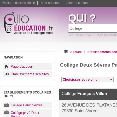
|
|
Politique d'accessibilité
Aller au menu
Aller au contenu
QUI ?
ex: Lycée privé ou Jean Rostand
Accueil
Etablissements sco
NAVIGATION
Collège Deux Sèvres P
Page d'accueil
Établissements scolaires
ÉTABLISSEMENTS SCOLAIRES
Collège
François Villon
DU 79
26 AVENUE DES PLATANE
Collège Deux Sèvres
79330 Saint-Varent
Collège privé Deux
Sèvres