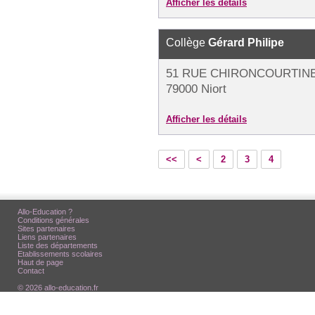
Afficher les détails
Collège
Gérard Philipe
51 RUE CHIRONCOURTINE
79000 Niort
Afficher les détails
<<
<
2
3
4
Allo-Education ?
Conditions générales
Sites partenaires
Liens partenaires
Liste des départements
Etablissements scolaires
Haut de page
Contact
© 2026 allo-education.fr