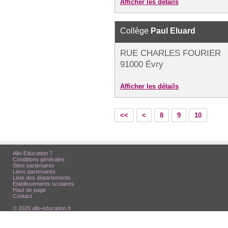
Afficher les détails
Collège
Paul Eluard
RUE CHARLES FOURIER
91000 Évry
Afficher les détails
<<
<
8
9
10
Allo-Education ?
Conditions générales
Sites partenaires
Liens partenaires
Liste des départements
Etablissements scolaires
Haut de page
Contact
© 2026 allo-education.fr