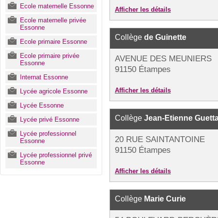
Ecole maternelle Essonne
Afficher les détails
Ecole maternelle privée
Essonne
Collège
de Guinette
Ecole primaire Essonne
Ecole primaire privée
AVENUE DES MEUNIERS
Essonne
91150 Étampes
Internat Essonne
Afficher les détails
Lycée agricole Essonne
Lycée Essonne
Collège
Jean-Etienne Guett
Lycée privé Essonne
Lycée professionnel
20 RUE SAINTANTOINE
Essonne
91150 Étampes
Lycée professionnel privé
Essonne
Afficher les détails
Collège
Marie Curie