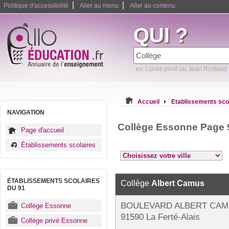
|
|
Politique d'accessibilité
Aller au menu
Aller au contenu
QUI ?
ex: Lycée privé ou Jean Rostand
Accueil
Etablissements sco
NAVIGATION
Collège Essonne Page 
Page d'accueil
Établissements scolaires
ÉTABLISSEMENTS SCOLAIRES
Collège
Albert Camus
DU 91
BOULEVARD ALBERT CA
Collège Essonne
91590 La Ferté-Alais
Collège privé Essonne