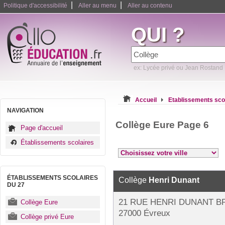
|
|
Politique d'accessibilité
Aller au menu
Aller au contenu
QUI ?
ex: Lycée privé ou Jean Rostand
Accueil
Etablissements sco
NAVIGATION
Collège Eure Page 6
Page d'accueil
Établissements scolaires
ÉTABLISSEMENTS SCOLAIRES
Collège
Henri Dunant
DU 27
21 RUE HENRI DUNANT BP
Collège Eure
27000 Évreux
Collège privé Eure