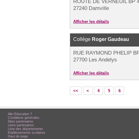
ROUTE DE VERNEUIL BP 
27240 Damville
Afficher les détails
Collège
Roger Gaudeau
RUE RAYMOND PHELIP BP
27700 Les Andelys
Afficher les détails
<<
<
4
5
6
Allo-Education ?
Conditions générales
Sites partenaires
Liens partenaires
Liste des départements
Etablissements scolaires
Haut de page