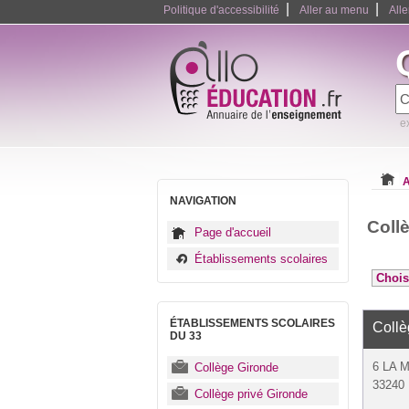
|
|
Politique d'accessibilité
Aller au menu
All
e
A
NAVIGATION
Coll
Page d'accueil
Établissements scolaires
ÉTABLISSEMENTS SCOLAIRES
Coll
DU 33
6 LA 
Collège Gironde
33240 
Collège privé Gironde