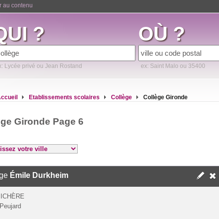
er au contenu
QUI ?
OÙ ?
x: Lycée privé ou Jean Rostand
ex: Saint Malo ou 35400
ccueil
Etablissements scolaires
Collège
Collège Gironde
ège Gironde Page 6
ège
Émile Durkheim
MICHÈRE
Peujard