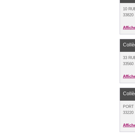
10 RU
33820 
Affich
Coll
33 R
33560 
Affich
Coll
PORT 
33220 
Affich