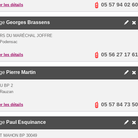
05 57 94 02 60
er les détails
ège
Georges Brassens
URS DU MARÉCHAL JOFFRE
 Podensac
05 56 27 17 61
er les détails
ège
Pierre Martin
U BP 2
 Rauzan
05 57 84 73 50
er les détails
ège
Paul Esquinance
T MAHON BP 30049