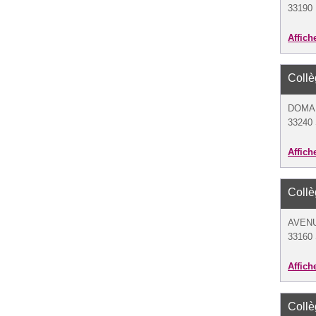
33190 
Affich
Coll
DOMAI
33240 
Affich
Coll
AVENU
33160 
Affich
Coll