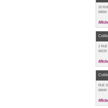
20 RUE
68560 
Affich
Coll
2 RUE
68220
Affich
Coll
RUE D
68440
Affich