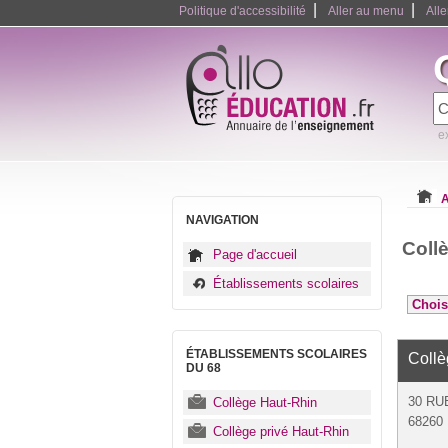
|
|
Politique d'accessibilité
Aller au menu
All
e
A
NAVIGATION
Coll
Page d'accueil
Établissements scolaires
ÉTABLISSEMENTS SCOLAIRES
Coll
DU 68
30 RU
Collège Haut-Rhin
68260 
Collège privé Haut-Rhin