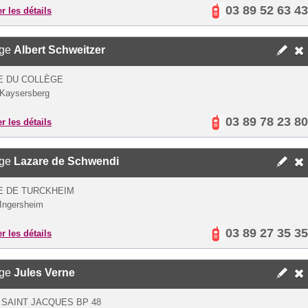
03 89 52 63 43
er les détails
ège
Albert Schweitzer
E DU COLLÈGE
Kaysersberg
03 89 78 23 80
er les détails
ège
Lazare de Schwendi
E DE TURCKHEIM
Ingersheim
03 89 27 35 35
er les détails
ège
Jules Verne
 SAINT JACQUES BP 48