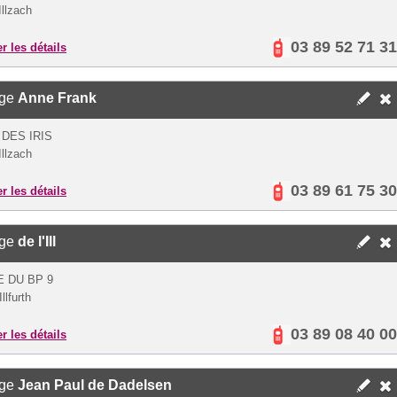
Illzach
03 89 52 71 31
er les détails
ège
Anne Frank
 DES IRIS
Illzach
03 89 61 75 30
er les détails
ège
de l'Ill
E DU BP 9
llfurth
03 89 08 40 00
er les détails
ège
Jean Paul de Dadelsen