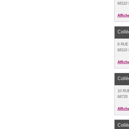
68110 
Affich
Coll
8 RUE
68110 
Affich
Coll
10 RU
68720 I
Affich
Coll