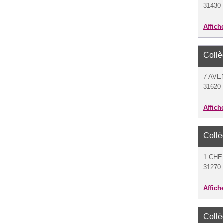
31430 
Affich
Coll
7 AVE
31620 
Affich
Coll
1 CHE
31270 
Affich
Coll