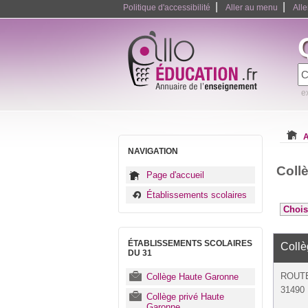
|
|
Politique d'accessibilité
Aller au menu
All
e
A
NAVIGATION
Coll
Page d'accueil
Établissements scolaires
ÉTABLISSEMENTS SCOLAIRES
Coll
DU 31
ROUTE
Collège Haute Garonne
31490 
Collège privé Haute
Garonne