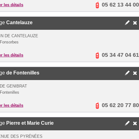
05 62 13 44 00
er les détails
ège
Cantelauze
IN DE CANTELAUZE
Fonsorbes
05 34 47 04 61
er les détails
ège
de Fontenilles
DE GENIBRAT
Fontenilles
05 62 20 77 80
er les détails
ège
Pierre et Marie Curie
VENUE DES PYRÉNÉES