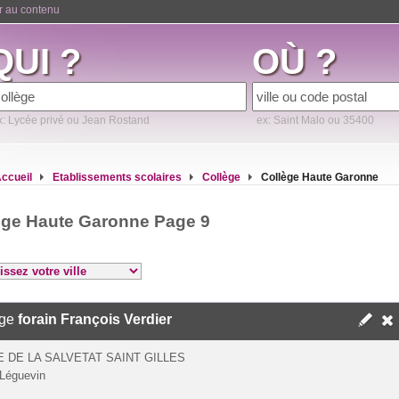
er au contenu
QUI ?
OÙ ?
x: Lycée privé ou Jean Rostand
ex: Saint Malo ou 35400
ccueil
Etablissements scolaires
Collège
Collège Haute Garonne
ège Haute Garonne Page 9
ège
forain François Verdier
 DE LA SALVETAT SAINT GILLES
Léguevin