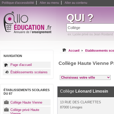
|
|
Politique d'accessibilité
Aller au menu
Aller au contenu
QUI ?
ex: Lycée privé ou Jean Rostand
Accueil
Etablissements sco
NAVIGATION
Collège Haute Vienne P
Page d'accueil
Établissements scolaires
ÉTABLISSEMENTS SCOLAIRES
Collège
Léonard Limosin
DU 87
13 RUE DES CLAIRETTES
Collège Haute Vienne
87000 Limoges
Collège privé Haute
Vienne