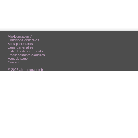
Allo-Education ?
Conditions générales
Sites partenaires
Liens partenaires
Liste des départements
Etablissements scolaires
Haut de page
Contact
© 2026 allo-education.fr