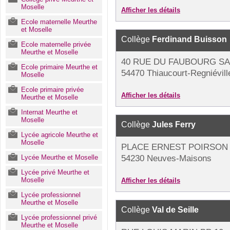
Moselle
Afficher les détails
Ecole maternelle Meurthe
et Moselle
Collège
Ferdinand Buisson
Ecole maternelle privée
Meurthe et Moselle
40 RUE DU FAUBOURG SA
Ecole primaire Meurthe et
54470 Thiaucourt-Regniévill
Moselle
Ecole primaire privée
Afficher les détails
Meurthe et Moselle
Internat Meurthe et
Moselle
Collège
Jules Ferry
Lycée agricole Meurthe et
Moselle
PLACE ERNEST POIRSON
Lycée Meurthe et Moselle
54230 Neuves-Maisons
Lycée privé Meurthe et
Moselle
Afficher les détails
Lycée professionnel
Meurthe et Moselle
Collège
Val de Seille
Lycée professionnel privé
Meurthe et Moselle