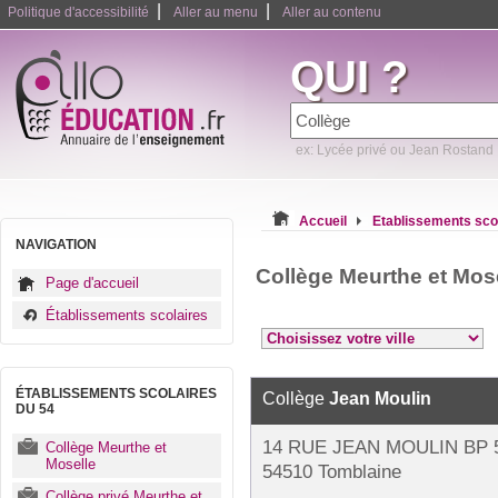
|
|
Politique d'accessibilité
Aller au menu
Aller au contenu
QUI ?
ex: Lycée privé ou Jean Rostand
Accueil
Etablissements sco
NAVIGATION
Collège Meurthe et Mos
Page d'accueil
Établissements scolaires
ÉTABLISSEMENTS SCOLAIRES
Collège
Jean Moulin
DU 54
14 RUE JEAN MOULIN BP 
Collège Meurthe et
Moselle
54510 Tomblaine
Collège privé Meurthe et