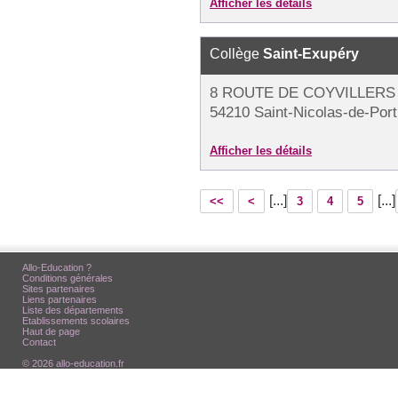
Afficher les détails
Collège
Saint-Exupéry
8 ROUTE DE COYVILLERS
54210 Saint-Nicolas-de-Port
Afficher les détails
[...]
[...]
<<
<
3
4
5
Allo-Education ?
Conditions générales
Sites partenaires
Liens partenaires
Liste des départements
Etablissements scolaires
Haut de page
Contact
© 2026 allo-education.fr