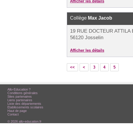
Afficher les détails
Collège
Max Jacob
19 RUE DOCTEUR ATTILA 
56120 Josselin
Afficher les détails
<<
<
3
4
5
Allo-Education ?
Conditions générales
Sites partenaires
Liens partenaires
Liste des départements
Etablissements scolaires
Haut de page
Contact
© 2026 allo-education.fr