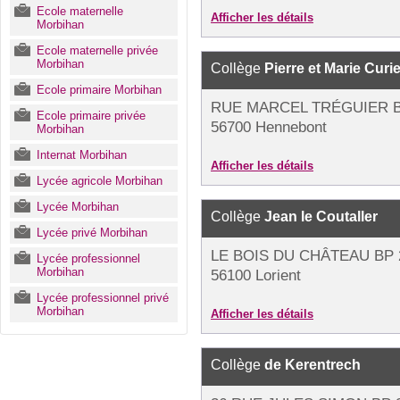
Ecole maternelle
Afficher les détails
Morbihan
Ecole maternelle privée
Morbihan
Collège
Pierre et Marie Curi
Ecole primaire Morbihan
RUE MARCEL TRÉGUIER B
Ecole primaire privée
56700 Hennebont
Morbihan
Internat Morbihan
Afficher les détails
Lycée agricole Morbihan
Lycée Morbihan
Collège
Jean le Coutaller
Lycée privé Morbihan
LE BOIS DU CHÂTEAU BP 
Lycée professionnel
Morbihan
56100 Lorient
Lycée professionnel privé
Morbihan
Afficher les détails
Collège
de Kerentrech