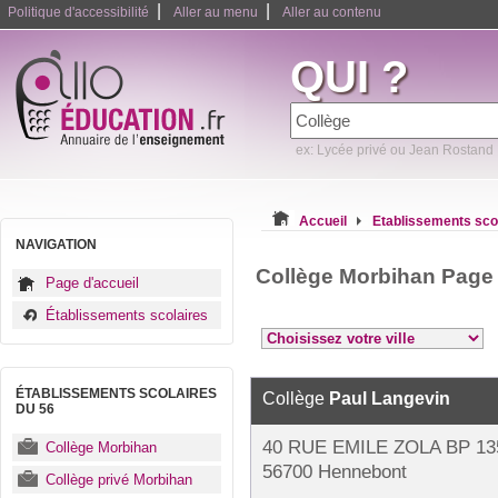
|
|
Politique d'accessibilité
Aller au menu
Aller au contenu
QUI ?
ex: Lycée privé ou Jean Rostand
Accueil
Etablissements sco
NAVIGATION
Collège Morbihan Page
Page d'accueil
Établissements scolaires
ÉTABLISSEMENTS SCOLAIRES
Collège
Paul Langevin
DU 56
40 RUE EMILE ZOLA BP 13
Collège Morbihan
56700 Hennebont
Collège privé Morbihan