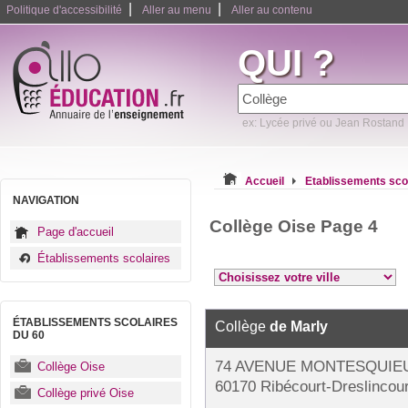
|
|
Politique d'accessibilité
Aller au menu
Aller au contenu
QUI ?
ex: Lycée privé ou Jean Rostand
Accueil
Etablissements sco
NAVIGATION
Collège Oise Page 4
Page d'accueil
Établissements scolaires
ÉTABLISSEMENTS SCOLAIRES
Collège
de Marly
DU 60
74 AVENUE MONTESQUIE
Collège Oise
60170 Ribécourt-Dreslincour
Collège privé Oise