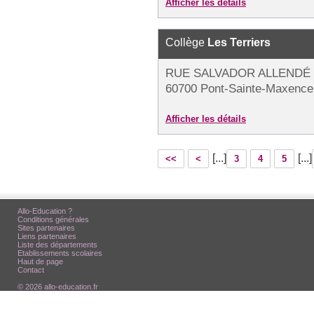
Afficher les détails
Collège
Les Terriers
RUE SALVADOR ALLENDÉ 
60700 Pont-Sainte-Maxence
Afficher les détails
[...]
[...]
<<
<
3
4
5
Allo-Education ?
Conditions générales
Sites partenaires
Liens partenaires
Liste des départements
Etablissements scolaires
Haut de page
Contact
© 2026 allo-education.fr