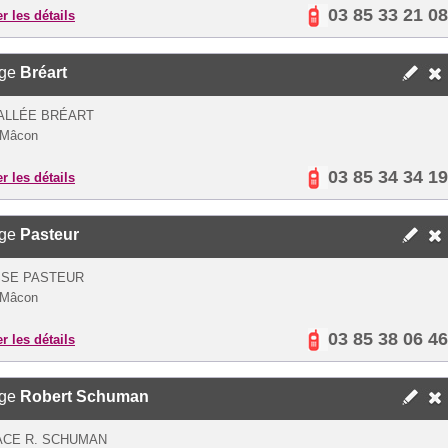
03 85 33 21 08
er les détails
ège
Bréart
 ALLÉE BRÉART
 Mâcon
03 85 34 34 19
er les détails
ège
Pasteur
SSE PASTEUR
 Mâcon
03 85 38 06 46
er les détails
ège
Robert Schuman
ACE R. SCHUMAN