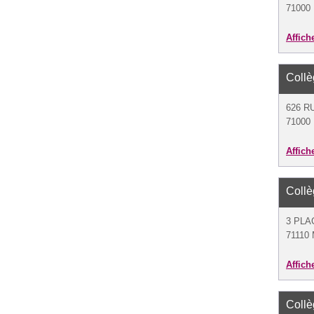
71000
Affich
Coll
626 R
71000
Affich
Coll
3 PLA
71110 
Affich
Coll