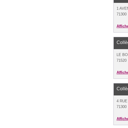
1 AVE
71300 
Affich
Coll
LE B
71520 
Affich
Coll
4 RUE
71300 
Affich