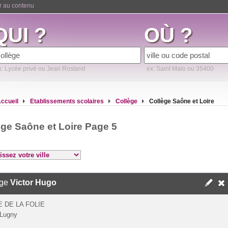
er au contenu
QUI ?
OÙ ?
x: Lycée privé ou Jean Rostand
ex: Saint Malo ou 35400
ccueil
Etablissements scolaires
Collège
Collège Saône et Loire
ège Saône et Loire Page 5
ège
Victor Hugo
 DE LA FOLIE
 Lugny