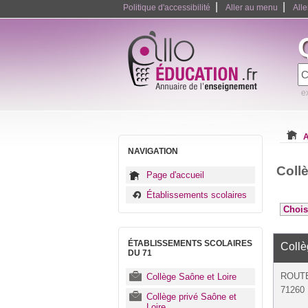
|
|
Politique d'accessibilité
Aller au menu
All
e
A
NAVIGATION
Coll
Page d'accueil
Établissements scolaires
ÉTABLISSEMENTS SCOLAIRES
Coll
DU 71
ROUTE
Collège Saône et Loire
71260
Collège privé Saône et
Loire