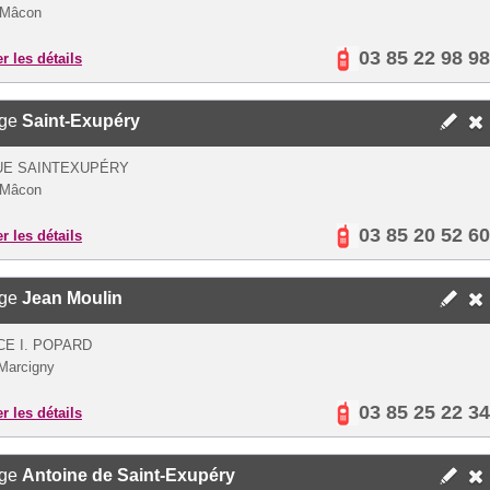
 Mâcon
03 85 22 98 98
er les détails
ège
Saint-Exupéry
UE SAINTEXUPÉRY
 Mâcon
03 85 20 52 60
er les détails
ège
Jean Moulin
CE I. POPARD
Marcigny
03 85 25 22 34
er les détails
ège
Antoine de Saint-Exupéry