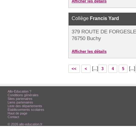
Afficher les détails
Collège
Francis Yard
379 ROUTE DE FORGESLE
76750 Buchy
Afficher les détails
[...]
[...]
<<
<
3
4
5
Allo-Education ?
Conditions générales
Sites partenaires
Liens partenaires
Liste des départements
Etablissements scolaires
Haut de page
Contact
© 2026 allo-education.fr