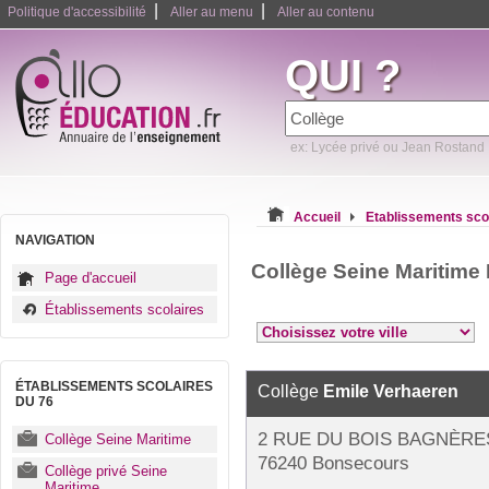
|
|
Politique d'accessibilité
Aller au menu
Aller au contenu
QUI ?
ex: Lycée privé ou Jean Rostand
Accueil
Etablissements sco
NAVIGATION
Collège Seine Maritime
Page d'accueil
Établissements scolaires
ÉTABLISSEMENTS SCOLAIRES
Collège
Emile Verhaeren
DU 76
2 RUE DU BOIS BAGNÈRE
Collège Seine Maritime
76240 Bonsecours
Collège privé Seine
Maritime